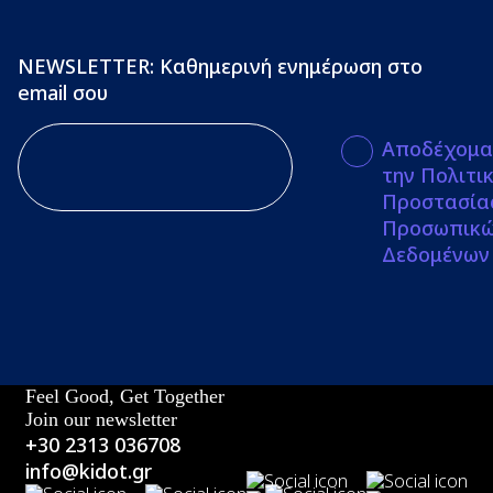
NEWSLETTER: Καθημερινή ενημέρωση στο
email σου
Αποδέχομα
την Πολιτι
Προστασία
Προσωπικ
Δεδομένων
Feel Good, Get Together
Join our newsletter
+30 2313 036708
info@kidot.gr