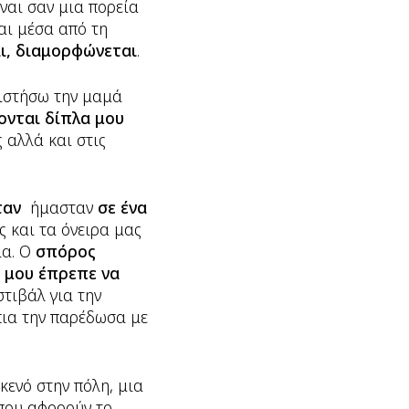
ναι σαν μια πορεία
αι μέσα από τη
αι, διαμορφώνεται
.
ριστήσω την μαμά
ονται δίπλα μου
ς αλλά και στις
ταν
ήμασταν
σε ένα
 και τα όνειρα μας
ια. Ο
σπόρος
 μου έπρεπε να
τιβάλ για την
πια την παρέδωσα με
ενό στην πόλη, μια
 που αφορούν το