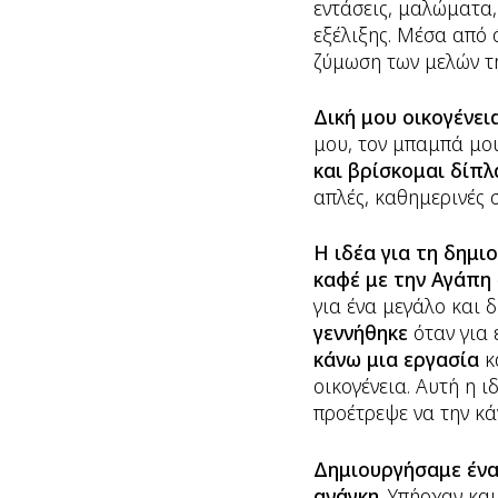
εντάσεις, μαλώματα,
εξέλιξης. Μέσα από
ζύμωση των μελών τ
Δική μου οικογένε
μου, τον μπαμπά μο
και βρίσκομαι δίπλ
απλές, καθημερινές σ
Η ιδέα για τη δημι
καφέ με την Αγάπη
για ένα μεγάλο και 
γεννήθηκε
όταν για
κάνω μια εργασία
κ
οικογένεια. Αυτή η 
προέτρεψε να την κ
Δημιουργήσαμε ένα 
ανάγκη
. Υπήρχαν κα