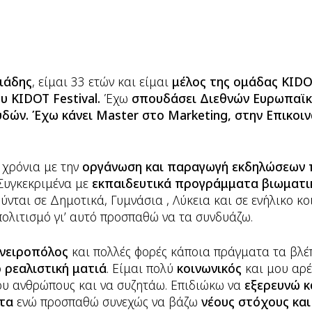
ιάδης
, είμαι 33 ετών και είμαι
μέλος της ομάδας KIDO
υ KIDOT Festival.
Έχω
σπουδάσει Διεθνών Ευρωπαϊκ
δών. Έχω κάνει Master στο Marketing, στην Επικοιν
 χρόνια με την
οργάνωση και παραγωγή εκδηλώσεων 
 Συγκεκριμένα με
εκπαιδευτικά προγράμματα βιωματι
νται σε Δημοτικά, Γυμνάσια , Λύκεια και σε ενήλικο κο
πολιτισμό γι’ αυτό προσπαθώ να τα συνδυάζω.
νειροπόλος
και πολλές φορές κάποια πράγματα τα βλέ
ο
ρεαλιστική ματιά
. Είμαι πολύ
κοινωνικός
και μου αρέ
ου ανθρώπους και να συζητάω. Επιδιώκω να
εξερευνώ κ
τα
ενώ προσπαθώ συνεχώς να βάζω
νέους στόχους και