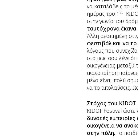
να καταλάβεις το μέ
st
ημέρας του 1
KIDOT
στην γωνία του δρόμ
ταυτόχρονα έκανα έ
Άλλη αγαπημένη στι
φεστιβάλ και να τ
λόγους που συνεχίζο
στο πως σου λένε ότι
οικογένειας μεταξύ
ικανοποίηση παίρνει
μένα είναι πολύ σημ
να το απολαύσεις. Ω
Στόχος του KIDOT F
KIDOT Festival ώστε
δυνατές εμπειρίες σ
οικογένεια να ανα
στην πόλη.
Τα παιδι