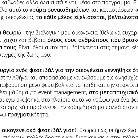
 καβγάδες αλλά όλα αυτά είναι μέσα στο πρόγραμμα. Εί
 όλο αυτό το
κράμα συναισθημάτων
και καταστάσεων κ
ης οικογένειας
το κάθε μέλος εξελίσσεται, βελτιώνετ
ια θεωρώ
την βιολογική μου οικογένεια (θέλω να ευχα
υ χαχα) και βέβαια
όλους τους ανθρώπους που βρίσκ
α τους
. Είναι όλοι αυτοί που βρίσκονται στις σημαντικέ
τιγμές της ζωής μου.
ουργία ενός φεστιβάλ για την οικογένεια γεννήθηκε ό
στην Αθήνα και αποφασίσαμε να ενώσουμε τις ανησυχίες
διαφοροποιημένο φεστιβάλ για το παιδί και την οικογένε
 ένα μάθημα ,το event management,
στο μεταπτυχιακό
αι εγώ σκέφτηκα στο πλαίσιο αυτό να γράψω για ένα φεσ
ιδέα αρχικά παραξένεψε την καθηγήτριά μου αλλά όταν 
άνω πραγματικότητα.
οικογενειακό φεστιβάλ γιατί
θεωρώ πως υπήρχε ένα κ
ι υπάρχουν πολλές δράσεις και διοργανώσεις στην πόλη