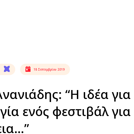
18 Σεπτεμβρίου 2019
νανιάδης: “Η ιδέα για
γία ενός φεστιβάλ για
εια…”