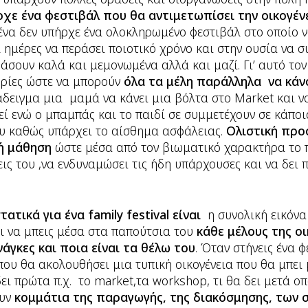
χε ένα φεστιβάλ που θα αντιμετωπίσει την οικογένε
μένα δεν υπήρχε ένα ολοκληρωμένο φεστιβάλ στο οποίο ν
 2 ημέρες να περάσει ποιοτικό χρόνο και στην ουσία να 
ράσουν καλά και μεμονωμένα αλλά και μαζί. Γι’ αυτό το
ορίες ώστε να μπορούν
όλα τα μέλη παράλληλα να κάν
άδειγμα μια μαμά να κάνει μια βόλτα στο Market και να
εί ενώ ο μπαμπάς και το παιδί σε συμμετέχουν σε κάπο
ου καθώς υπάρχει το αίσθημα ασφάλειας.
Ολιστική προσ
ή μάθηση
ώστε μέσα από τον βιωματικό χαρακτήρα το πα
εις του ,να ενδυναμώσει τις ήδη υπάρχουσες και να δει
τικά για ένα family festival είναι
η συνολική εικόνα 
ι να μπεις μέσα στα παπούτσια του
κάθε μέλους της οι
νάγκες και ποια είναι τα θέλω του
. Όταν στήνεις ένα 
που θα ακολουθήσει μια τυπική οικογένεια που θα μπει 
ει πρώτα π.χ. το market,τα workshop, τι θα δει μετά οπ
ουν
κομμάτια της παραγωγής, της διακόσμησης, των