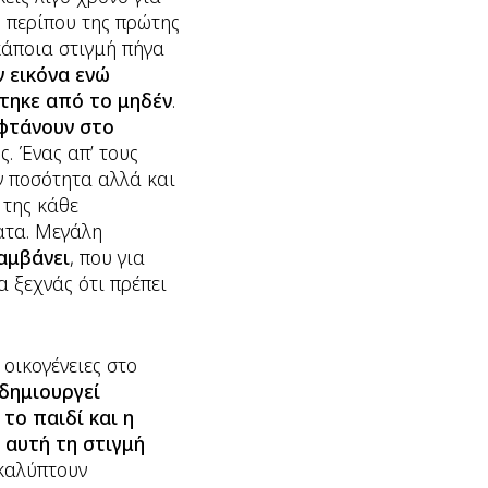
η περίπου της πρώτης
 κάποια στιγμή πήγα
ν εικόνα ενώ
χτηκε από το μηδέν
.
 φτάνουν στο
ς. Ένας απ’ τους
ν ποσότητα αλλά και
 της κάθε
ατα. Μεγάλη
αμβάνει
, που για
 ξεχνάς ότι πρέπει
 οικογένειες στο
 δημιουργεί
 το παιδί και η
 αυτή τη στιγμή
ακαλύπτουν