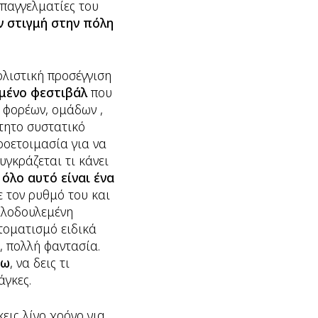
επαγγελματίες του
ν στιγμή στην πόλη
λιστική προσέγγιση
μένο φεστιβάλ
που
 φορέων, ομάδων ,
ίτητο συστατικό
οετοιμασία για να
υγκράζεται τι κάνει
ί
όλο αυτό είναι ένα
με τον ρυθμό του και
καλοδουλεμένη
τοματισμό ειδικά
, πολλή φαντασία.
ξω
, να δεις τι
άγκες.
εις λίγο χρόνο για