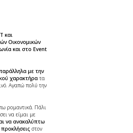
T και
ών Οικονομικών
ωνία και στο Event
παράλληλα με την
κού χαρακτήρα
τα
ινό. Αγαπώ πολύ την
πω ρομαντικά. Πάλι
σει να είμαι με
αι να ανακαλύπτω
 προκλήσεις
στον