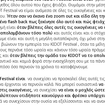
γεθος όλου αυτού που έχεις φτιάξει. Θυμάμαι στην μέσ
 Festival να είμαι ανάμεσα σε όλες τις οικογένειες και
ου.
Ήταν σαν να έκανα ένα zoom out και είδα όλη τη
να flash back πως ξεκίνησε όλο αυτό και πώς φτιά
γμή είναι
όταν βλέπεις όλες αυτές τις οικογένειες να
ο απολαμβάνουν τόσο πολύ
και αυτός είναι και ο στόχο
υμε είναι και αυτή η μεγάλη ανταπόκριση, όχι μόνο στη
 βιώνουν την εμπειρία του KIDOT Festival , όταν τα μέλη
 τους περνάνε τόσο ωραία και κάνουν τόσο ωραία πράγμ
ς και
όταν βλέπεις την ομάδα του KIDOT να το απολ
αντικό και καμιά φορά στην ενασχόληση σου με τα πάντα
στόσο όσο περνούν τα χρόνια το καταφέρνουμε.
estival είναι
να συνεχίσει να προσκαλεί όλες αυτές τις
 να έρχονται να περνούν καλά. Να μπορεί ουσιαστικά
να
τις οικογένειες,
να συνεχίσει
να είναι ο μοχλός ώστε
καλύπτουν οτιδήποτε καινούργιο και φρέσκο υπάρχει
ά να συνεχίσουν στην ουσία να εξελίσσονται και να αν