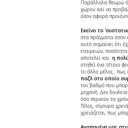
Παράλληλα θεωρώ ότι
χώρου και να προβά
όσον αφορά προϊόντα
Εκείνο το ‘συστατικ
στα πράγματα όσον α
αυτό σημαίνει ότι έ
εταιρειών, ποσότητα
αποτελεί και
η πολ
στηθεί ένα τέτοιο φ
το άλλο μέλος , πως
παζλ στο οποίο συ
τον βαθμό που μπορε
μηχανή. Δεν δουλεύε
όσο περνούν τα χρόν
Τέλος, σίγουρα χρει
χρειάζεται, πως μπο
Αγαπημένη μας στιγ