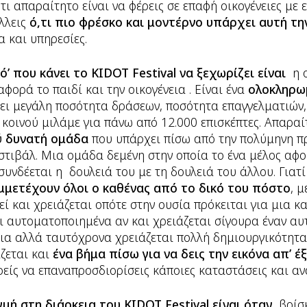
 απαραίτητο είναι να φέρεις σε επαφή οικογένειες με 
λλεις
ό,τι πιο φρέσκο και μοντέρνο υπάρχει αυτή τη
 και υπηρεσίες.
ό’ που κάνει το KIDOT Festival να ξεχωρίζει είναι
η ο
φορά το παιδί και την οικογένεια . Είναι ένα
ολοκληρω
χει μεγάλη ποσότητα δράσεων, ποσότητα επαγγελματιών,
 κοινού μιλάμε για πάνω από 12.000 επισκέπτες. Απαρα
ύ δυνατή ομάδα
που υπάρχει πίσω από την πολύμηνη πρ
εστιβάλ. Μια ομάδα δεμένη στην οποία το ένα μέλος αφο
 συνδέεται η δουλειά του με τη δουλειά του άλλου. Γιατ
μμετέχουν όλοι ο καθένας από το δικό του πόστο
, 
ί και χρειάζεται οπότε στην ουσία πρόκειται για μια 
ι αυτοματοποιημένα αν και χρειάζεται σίγουρα έναν αυ
ια αλλά ταυτόχρονα χρειάζεται πολλή δημιουργικότητα
άζεται και
ένα βήμα πίσω για να δεις την εικόνα απ’ έ
ρείς να επαναπροσδιορίσεις κάποιες καταστάσεις και αν
μή στη διάρκεια του KIDOT Festival είναι όταν
βρίσκ