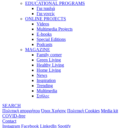
EDUCATIONAL PROGRAMS
Για παιδιά
Για γονείς
ONLINE PROJECTS
Videos
Multimedia Projects
E-books
Special Editions
Podcasts
MAGAZINE
Family corner
Green Living
Healthy Living
Home Living
News
Inspiration
Trending
Multimedia
Στήλες
SEARCH
Πολιτική απορρήτου
Όροι Χρήσης
Πολιτική Cookies
Media kit
COVID-free
Contact
Instagram
Facebook
LinkedIn
Spotify