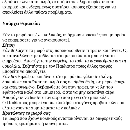
εξετάσει κλινικά το μωρό, εκτιμήσει τις πληροφορίες από το
ιστορικό και ενδεχομένως συστήσει κάποιες εξετάσεις για να
αποκλείσει άλλα πιθανά προβλήματα.
Υπάρχει θεραπεία;
Εάν το μωρό σας έχει κολικούς, υπάρχουν πρακτικές που μπορείτε
να εφαρμόσετε για να ανακουφιστεί.
Σίτιση
Εάν θηλάζετε το μωρό σας, παρακολουθείτε τι τρώτε και πίνετε. Ό,
τι καταναλώνετε μεταδίδεται στο μωρό σας και μπορεί να το
επηρεάσει. Αποφύγετε την
καφεΐνη, το τσάι, τα καρυκεύματα και τη
σοκολάτα.
Συζητήστε με τον Παιδίατρο ποιες άλλες τροφές
μπορείτε να αποφύγετε.
Εάν δεν θηλάζετε και δίνετε στο μωρό σας γάλα σε σκόνη,
δοκιμάστε να ταΐσετε το μωρό σας σε
όρθια θέση
, σε μέρος
ήσυχο
και απομονωμένο
. Βεβαιωθείτε ότι όταν τρώει, τα χείλη του
εφάπτονται καλά στο μπιμπερό, ώστε να μην καταπίνει αέρα.
Αποφύγετε να δώσετε τον αφρό που μένει στο μπουκάλι.
Ο Παιδίατρος μπορεί να σας συστήσει σταγόνες προβιοτικών που
ελαττώνουν τα συμπτώματα των κολικών.
Κρατώντας το μωρό σας
Τα μωρά που έχουν κολικούς ανταποκρίνονται σε διαφορετικούς
τρόπους κρατήματος ή κουνήματος.