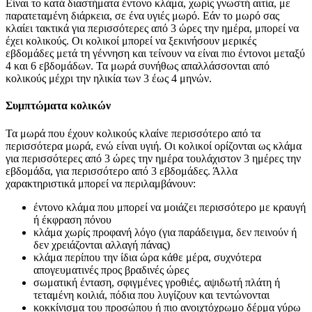
Είναι το κατά διαστήματα έντονο κλάμα, χωρίς γνωστή αιτία, με
παρατεταμένη διάρκεια, σε ένα υγιές μωρό. Εάν το μωρό σας
κλαίει τακτικά για περισσότερες από 3 ώρες την ημέρα, μπορεί να
έχει κολικούς. Οι κολικοί μπορεί να ξεκινήσουν μερικές
εβδομάδες μετά τη γέννηση και τείνουν να είναι πιο έντονοι μεταξύ
4 και 6 εβδομάδων. Τα μωρά συνήθως απαλλάσσονται από
κολικούς μέχρι την ηλικία των 3 έως 4 μηνών.
Συμπτώματα κολικών
Τα μωρά που έχουν κολικούς κλαίνε περισσότερο από τα
περισσότερα μωρά, ενώ είναι υγιή. Οι κολικοί ορίζονται ως κλάμα
για περισσότερες από 3 ώρες την ημέρα τουλάχιστον 3 ημέρες την
εβδομάδα, για περισσότερο από 3 εβδομάδες. Άλλα
χαρακτηριστικά μπορεί να περιλαμβάνουν:
έντονο κλάμα που μπορεί να μοιάζει περισσότερο με κραυγή
ή έκφραση πόνου
κλάμα χωρίς προφανή λόγο (για παράδειγμα, δεν πεινούν ή
δεν χρειάζονται αλλαγή πάνας)
κλάμα περίπου την ίδια ώρα κάθε μέρα, συχνότερα
απογευματινές προς βραδινές ώρες
σωματική ένταση, σφιγμένες γροθιές, αψιδωτή πλάτη ή
τεταμένη κοιλιά, πόδια που λυγίζουν και τεντώνονται
κοκκίνισμα του προσώπου ή πιο ανοιχτόχρωμο δέρμα γύρω