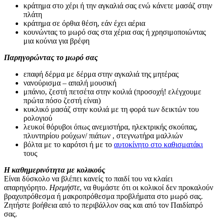
κράτημα στο χέρι ή την αγκαλιά σας ενώ κάνετε μασάζ στην
πλάτη
κράτημα σε όρθια θέση, εάν έχει αέρια
κουνώντας το μωρό σας στα χέρια σας ή χρησιμοποιώντας
μια κούνια για βρέφη
Παρηγορώντας το μωρό σας
επαφή δέρμα με δέρμα στην αγκαλιά της μητέρας
νανούρισμα – απαλή μουσική
μπάνιο, ζεστή πετσέτα στην κοιλιά (προσοχή! ελέγχουμε
πρώτα πόσο ζεστή είναι)
κυκλικό μασάζ στην κοιλιά με τη φορά των δεικτών του
ρολογιού
λευκοί θόρυβοι όπως ανεμιστήρα, ηλεκτρικής σκούπας,
πλυντηρίου ρούχων/ πιάτων , στεγνωτήρα μαλλιών
βόλτα με το καρότσι ή με το
αυτοκίνητο στο καθισματάκι
τους
Η καθημερινότητα με κολικούς
Είναι δύσκολο να βλέπει κανείς το παιδί του να κλαίει
απαρηγόρητο.
Ηρεμήστε
, να θυμάστε ότι οι κολικοί δεν προκαλούν
βραχυπρόθεσμα ή μακροπρόθεσμα προβλήματα στο μωρό σας.
Ζητήστε βοήθεια από το περιβάλλον σας και από τον Παιδίατρό
σας.