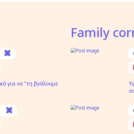
Family cor
κά για να “τη βγάλουμε
Υ
σ