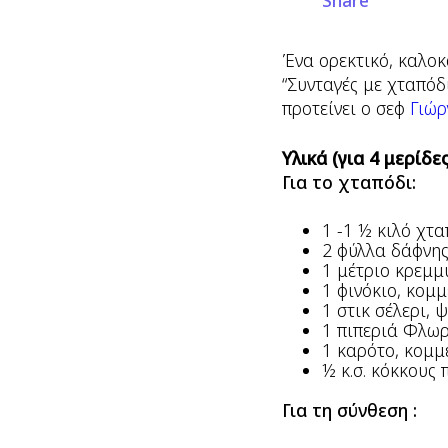
Share
Ένα ορεκτικό, καλοκ
“Συνταγές με χταπόδ
προτείνει ο σεφ
Γιώρ
Υλικά (για 4 μερίδες
Για το χταπόδι:
1 -1 ½ κιλό χτα
2 φύλλα δάφνη
1 μέτριο κρεμμ
1 φινόκιο, κομμ
1 στικ σέλερι,
1 πιπεριά Φλωρ
1 καρότο, κομμ
½ κ.σ. κόκκους 
Για τη σύνθεση :