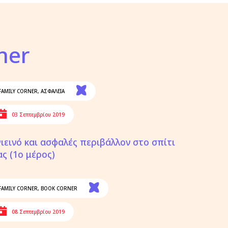
ner
FAMILY CORNER
,
ΑΣΦΑΛΕΙΑ
03 Σεπτεμβρίου 2019
γιεινό και ασφαλές περιβάλλον στο σπίτι
ας (1ο μέρος)
FAMILY CORNER
,
BOOK CORNER
08 Σεπτεμβρίου 2019