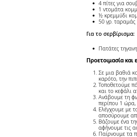
4 πίτες για σου
1 ντομάτα κομμ
½ κρεμμύδι κομ
50 γρ. ταραμάς
Για το σερβίρισμα:
Πατάτες τηγανη
Προετοιμασία και 
Σε μια βαθιά κα
καρότο, την πιπ
Τοποθετούμε πά
και το κεφάλι 
Ανάβουμε τη φω
περίπου 1 ώρα,
Ελέγχουμε με το
αποσύρουμε από
Βάζουμε ένα τηγ
αφήνουμε τις α
Παίρνουμε τα π