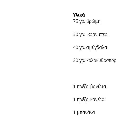
Υλικά
75 γρ. βρώμη
30 γρ. κράνμπερι
40 γρ. αμύγδαλα
20 γρ. κολοκυθόσπο
1 πρέζα βανίλια
1 πρέζα κανέλα
1 μπανάνα