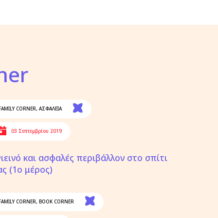
ner
FAMILY CORNER
,
ΑΣΦΑΛΕΙΑ
03 Σεπτεμβρίου 2019
γιεινό και ασφαλές περιβάλλον στο σπίτι
ας (1ο μέρος)
FAMILY CORNER
,
BOOK CORNER