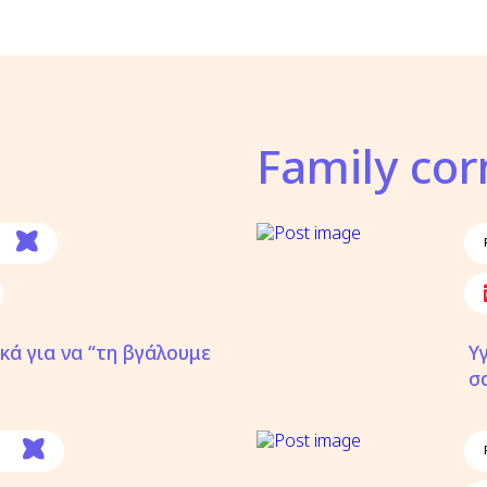
Family cor
κά για να “τη βγάλουμε
Υ
σ