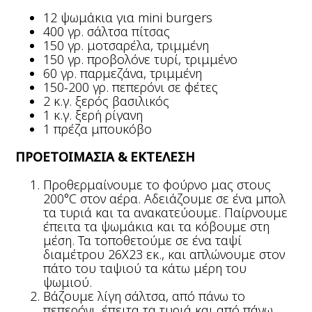
12 ψωμάκια για mini burgers
400 γρ. σάλτσα πίτσας
150 γρ. μοτσαρέλα, τριμμένη
150 γρ. προβολόνε τυρί, τριμμένο
60 γρ. παρμεζάνα, τριμμένη
150-200 γρ. πεπερόνι σε φέτες
2 κ.γ. ξερός βασιλικός
1 κ.γ. ξερή ρίγανη
1 πρέζα μπουκόβο
ΠΡΟΕΤΟΙΜΑΣΙΑ & ΕΚΤΕΛΕΣΗ
Προθερμαίνουμε το φούρνο μας στους
200°C στον αέρα. Αδειάζουμε σε ένα μπολ
τα τυριά και τα ανακατεύουμε. Παίρνουμε
έπειτα τα ψωμάκια και τα κόβουμε στη
μέση. Τα τοποθετούμε σε ένα ταψί
διαμέτρου 26Χ23 εκ., και απλώνουμε στον
πάτο του ταψιού τα κάτω μέρη του
ψωμιού.
Βάζουμε λίγη σάλτσα, από πάνω το
πεπερόνι, έπειτα τα τυριά και από πάνω