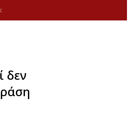
C
ί δεν
φράση