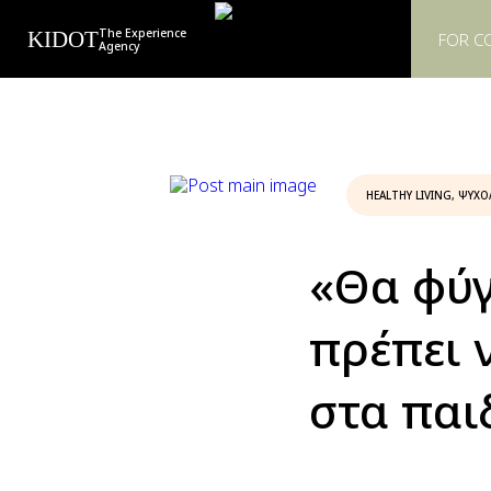
The Experience
KIDOT
FOR C
Agency
HEALTHY LIVING
,
ΨΥΧΟ
«Θα φύγ
πρέπει 
στα παι