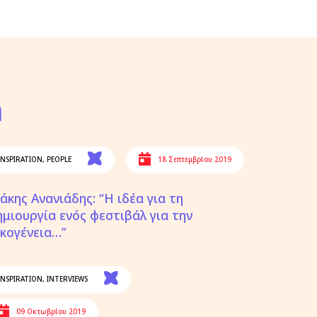
n
INSPIRATION
,
PEOPLE
18 Σεπτεμβρίου 2019
άκης Ανανιάδης: “Η ιδέα για τη
ημιουργία ενός φεστιβάλ για την
ικογένεια…”
INSPIRATION
,
INTERVIEWS
09 Οκτωβρίου 2019