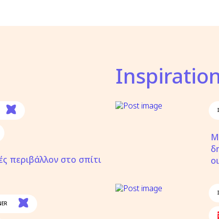
Inspiratio
Μ
δ
ές περιβάλλον στο σπίτι
ο
NER