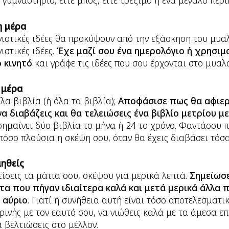
ε γυμναστήριο, είτε μποξ, είτε τρέξιμο ή ένα μεγάλο περίπ
η μέρα
νιστικές ιδέες θα προκύψουν από την εξάσκηση του μυα
ιστικές ιδέες.
Έχε μαζί σου ένα ημερολόγιο ή χρησιμ
 κινητό
και γράφε τις ιδέες που σου έρχονται στο μυαλό
ε μέρα
λα βιβλία (ή όλα τα βιβλία);
Αποφάσισε πως θα αφιερ
να διαβάζεις και θα τελειώσεις ένα βιβλίο μετρίου 
 σημαίνει δύο βιβλία το μήνα ή 24 το χρόνο. Φαντάσου 
 πόσο πλούσια η σκέψη σου, όταν θα έχεις διαβάσει τόσα
μηθείς
είσεις τα μάτια σου, σκέψου για μερικά λεπτά.
Σημείωσ
α που πήγαν ιδιαίτερα καλά και μετά μερικά άλλα π
 αύριο
. Γιατί η συνήθεια αυτή είναι τόσο αποτελεσματικ
κρινής με τον εαυτό σου, να νιώθεις καλά με τα άμεσα ε
να βελτιώσεις στο μέλλον.