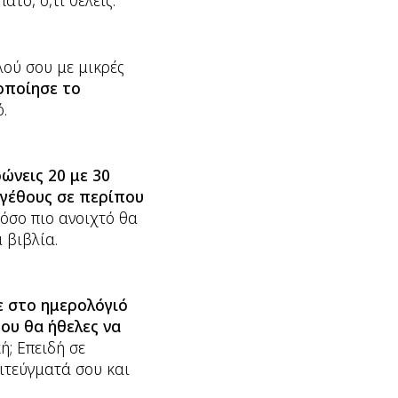
ατο, ό,τι θέλεις.
λού σου με μικρές
οποίησε το
.
ώνεις 20 με 30
μεγέθους σε περίπου
πόσο πιο ανοιχτό θα
 βιβλία.
ε στο ημερολόγιό
ου θα ήθελες να
ή; Επειδή σε
πιτεύγματά σου και