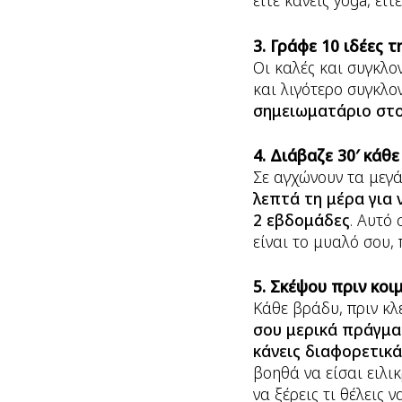
είτε κάνεις yoga, είτ
3. Γράφε 10 ιδέες τ
Οι καλές και συγκλο
και λιγότερο συγκλον
σημειωματάριο
στο
4. Διάβαζε 30′ κάθ
Σε αγχώνουν τα μεγά
λεπτά τη μέρα για 
2 εβδομάδες
. Αυτό
είναι το μυαλό σου,
5. Σκέψου πριν κοι
Κάθε βράδυ, πριν κλ
σου μερικά πράγματ
κάνεις διαφορετικά
βοηθά να είσαι ειλι
να ξέρεις τι θέλεις 