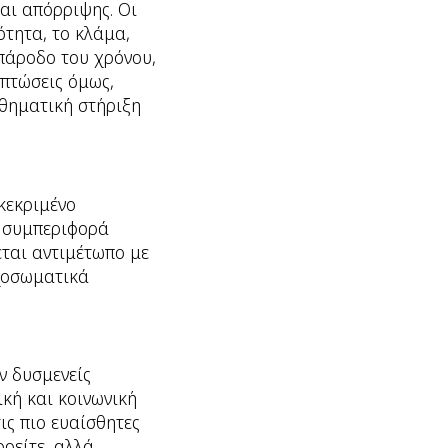
και απόρριψης. Οι
ότητα, το κλάμα,
 πάροδο του χρόνου,
ιπτώσεις όμως,
σθηματική στήριξη
κεκριμένο
α συμπεριφορά
εται αντιμέτωπο με
υχοσωματικά
ν δυσμενείς
ική και κοινωνική
ις πιο ευαίσθητες
ορείτε, αλλά