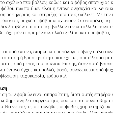
στο σχολικό περιβάλλον, καθώς και ο φόβος αποτυχίας 
 φόβου των παιδιών είναι η έντονη ανησυχία και νευρικ
ση παρηγοριάς και στήριξης από τους ενήλικες. Με την
τύσσεται, συχνά οι φόβοι υποχωρούν. Σε ορισμένες περ
ί δεν λαμβάνει από το περιβάλλον την κατάλληλη συναι
βοι όχι μόνο παραμένουν, αλλά εξελίσσονται σε φοβίες.
ται από έντονο, διαρκή και παράλογο φόβο για ένα συγ
κατάσταση ή δραστηριότητα και έχει ως αποτέλεσμα μι
ματος από μέρος του παιδιού. Επίσης, όταν αυτό βρίσκ
νει έντονο άγχος και πολλές φορές συνοδεύεται από ψ
φίδρωση, ταχυκαρδία, τρόμο κτλ.
πιση
ιση των φοβιών είναι απαραίτητη, διότι αυτές επιφέρου
ν καθημερινή λειτουργικότητα, όσο και στη συναισθηματ
ύ. Να γνωρίζετε, ότι συνήθως οι φοβίες χαρακτηρίζουν τ
οποίες χρειάζονται και ιδιαίτερη υποστήριξη. Μην αδιαφ