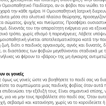
ν Ομοιοπαθητικό Παιδίατρο, αν οι φόβοι που νιώθει το 
ε χαρά την κάθε ημέρα. Η Ομοιοπαθητική Ιατρική διερευν
 πάντα μέσα στο ολιστικό πλαίσιο θεώρησης, προσεγγίζο
τα σώματος, ψυχής και πνεύματος. Προσφέρει ουσιαστι
σμό, δίνοντάς του την απαραίτητη ενέργεια για να εξοικ
σικό τρόπο, χωρίς εθισμό ή παρενέργειες. Λάβετε υπόψιν
μοιοπαθητική γίνεται αποτελεσματικότερα κατά την παι
 ζωή, διότι ο παιδικός οργανισμός, αγνός και δυνατός, 
, οι διαστάσεις των φοβιών μεγεθύνονται σταδιακά με τ
νήλικες να φέρουν το «βάρος» της μη έγκαιρης αντιμετ
υν οι γονείς
ε όμως ως γονείς ώστε να βοηθήσετε το παιδί σας να δια
νείστε τα συμπτώματα μιας παιδικής φοβίας όταν αυτά 
 επιδεινώσει την εξέλιξή τους. Είναι σημαντικό επίσης, 
ας, για να μην τους προβάλλετε στο παιδί σας. Όταν αυτ
χή, σεβασμό και κατανόηση, χωρίς να το κοροϊδεύετε ή ν