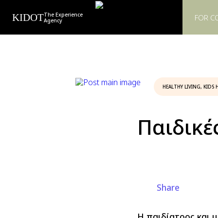
The Experience
KIDOT
FOR C
Agency
HEALTHY LIVING
,
KIDS 
Παιδικέ
Share
Η παιδίατρος και μ