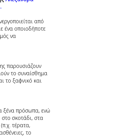
.
νεργοποιείται από
με ένα οποιοδήποτε
σμός να
ξης παρουσιάζουν
λούν το συναίσθημα
ι το ξαφνικό και
α ξένα πρόσωπα, ενώ
 στο σκοτάδι, στα
π.χ. τέρατα,
ασθένειες, το