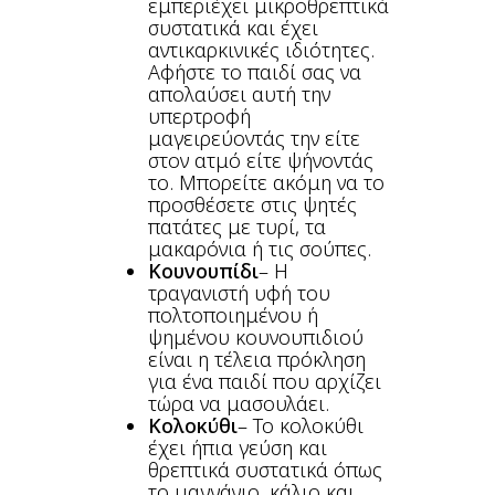
εμπεριέχει μικροθρεπτικά
συστατικά και έχει
αντικαρκινικές ιδιότητες.
Αφήστε το παιδί σας να
απολαύσει αυτή την
υπερτροφή
μαγειρεύοντάς την είτε
στον ατμό είτε ψήνοντάς
το. Μπορείτε ακόμη να το
προσθέσετε στις ψητές
πατάτες με τυρί, τα
μακαρόνια ή τις σούπες.
Κουνουπίδι
– Η
τραγανιστή υφή του
πολτοποιημένου ή
ψημένου κουνουπιδιού
είναι η τέλεια πρόκληση
για ένα παιδί που αρχίζει
τώρα να μασουλάει.
Κολοκύθι
– Το κολοκύθι
έχει ήπια γεύση και
θρεπτικά συστατικά όπως
το μαγγάνιο, κάλιο και