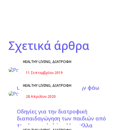
Σχετικά άρθρα
HEALTHY LIVING
,
ΔΙΑΤΡΟΦΉ
11 Σεπτεμβρίου 2019
HEALTHY LIVING
,
ΔΙΑΤΡΟΦΉ
Ωμή ζύμη: Να φάω ή να μην φάω
28 Απριλίου 2020
Οδηγίες για την διατροφική
διαπαιδαγώγηση των παιδιών από
την Διατροφολόγο Μαρκέλλα
HEALTHY LIVING
,
ΔΙΑΤΡΟΦΉ