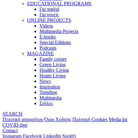
EDUCATIONAL PROGRAMS
Για παιδιά
Για γονείς
ONLINE PROJECTS
Videos
Multimedia Projects
E-books
Special Editions
Podcasts
MAGAZINE
Family corner
Green Living
Healthy Living
Home Living
News
Inspiration
Trending
Multimedia
Στήλες
SEARCH
Πολιτική απορρήτου
Όροι Χρήσης
Πολιτική Cookies
Media kit
COVID-free
Contact
Instagram
Facebook
LinkedIn
Spotify