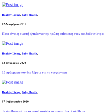
Healthy Living
,
Baby Health
,
02 Δεκεμβρίου 2019
Ποια είναι η σωστή ηλικία για την πρώτη επίσκεψη στον παιδοδοντίατρο;
Healthy Living
,
Baby Health
,
12 Ιανουαρίου 2020
10 πράγματα που δεν ξέρετε για τα νεογέννητα
Healthy Living
,
Baby Health
,
07 Φεβρουαρίου 2020
Τι συμβαίνει όταν το μωρό αρχίζει να περπατάει; 7 αλήθειες