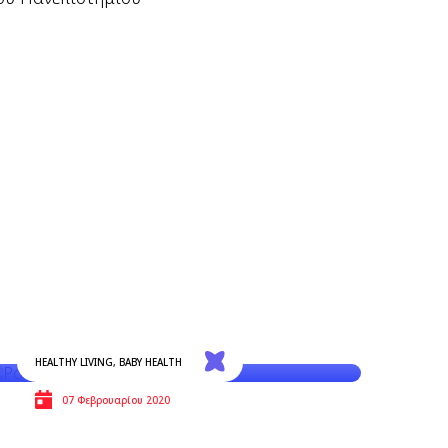
HEALTHY LIVING
,
BABY HEALTH
07 Φεβρουαρίου 2020