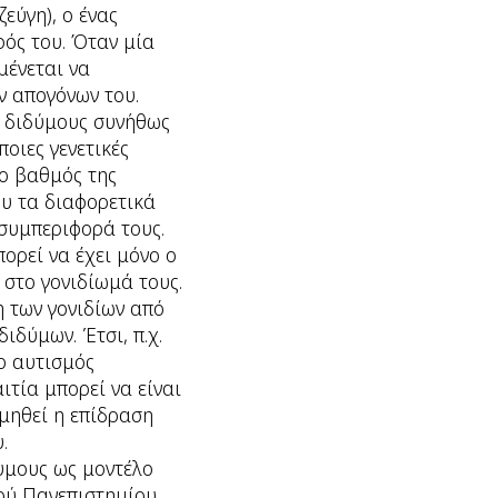
εύγη), ο ένας
φός του. Όταν μία
μένεται να
ν απογόνων του.
ς διδύμους συνήθως
οιες γενετικές
 ο βαθμός της
ου τα διαφορετικά
 συμπεριφορά τους.
ορεί να έχει μόνο ο
 στο γονιδίωμά τους.
 των γονιδίων από
ιδύμων. Έτσι, π.χ.
 ο αυτισμός
ιτία μπορεί να είναι
μηθεί η επίδραση
.
δυμους ως μοντέλο
κού Πανεπιστημίου