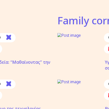
Family cor
Η
δεία: “Μαθαίνοντας” την
Υ
σ
Η
σμο της τεχνολογίας
Β