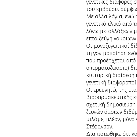
γενετικές διαφορές 
του εμβρύου, σύμφων
Με άλλα λόγια, ενώ 
γενετικό υλικό από τ
λόγω μεταλλάξεων μέ
επτά ζεύγη «όμοιων»
Οι μονοζυγωτικοί δ
τη γονιμοποίηση ενό
που προέρχεται από 
σπερματοζωάριο) δια
κυτταρική διαίρεση 
γενετική διαφοροποί
Οι ερευνητές της ετ
βιοφαρμακευτικής ετ
σχετική δημοσίευση 
ζευγών όμοιων διδύμ
μιλάμε, πλέον, μόνο
Στέφανσον.
Διαπιστώθηκε ότι κά