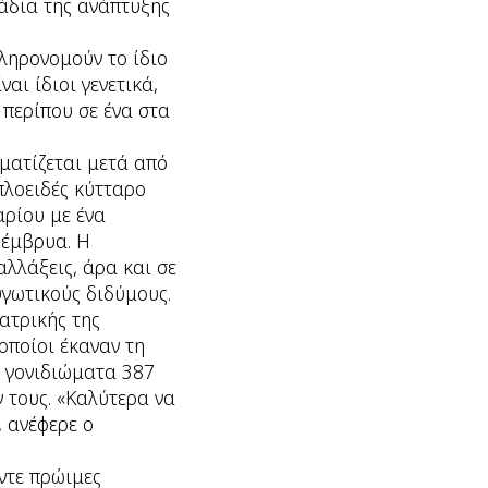
τάδια της ανάπτυξης
κληρονομούν το ίδιο
ναι ίδιοι γενετικά,
 περίπου σε ένα στα
ματίζεται μετά από
πλοειδές κύτταρο
αρίου με ένα
 έμβρυα. Η
αλλάξεις, άρα και σε
υγωτικούς διδύμους.
ατρικής της
οποίοι έκαναν τη
α γονιδιώματα 387
 τους. «Καλύτερα να
, ανέφερε ο
ντε πρώιμες