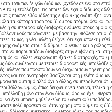
υ στο 15% των ζευγών διδύμων (σχεδόν σε ένα στα επτά ζ
NA του μεταλλάξεις, τις οποίες δεν έχει ο δίδυμος αδελ
 στις πρώτες εβδομάδες της εμβρυϊκής ανάπτυξης, ανα
 όλα τα κύτταρα τόσο του ίδιου του ατόμου όσο και τω
κές ή συμπεριφορικές διαφορές ανάμεσα στους όμοιου
βαλλοντικούς παράγοντες, με βάση την υπόθεση ότι οι όπ
τέες. Όμως, η νέα μελέτη δείχνει ότι έχει υποεκτιμηθεί
ίησης ανάμεσα στους διδύμους, συνεπώς και ο ρόλος π
ν στο να παρουσιάζουν διαφορές στην εμφάνιση και στη
ισμός και άλλες νευροαναπτυξιακές διαταραχές, που μπ
υς δύο, συνδέονται με τέτοιες διαφορετικές μεταλλάξεις
ές μελέτες που προσπαθούν να διαχωρίσουν την επιρροή
οντος και της ανατροφής βασίζονται στη μελέτη όμοιων δ
εμφανίσει αυτισμό αλλά όχι ο άλλος, συμπεραίνεται ότι
εριβάλλον. Όμως, όπως δείχνει η νέα έρευνα, τελικά η α
μετάλλαξη μόνο στον έναν δίδυμο, άρα να έχει υπερκτι
αι να έχει υποεκτιμηθεί εκείνη του γενετικού υποβάθρου
είμαστε πολύ προσεκτικοί όταν χρησιμοποιούμε τους δί
υνα», δήλωσε ο γενετιστής Γιαν Ντουμάνσκι του σουηδι