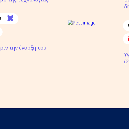
δ
Η
ριν την έναρξη του
Υ
(