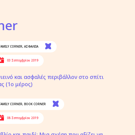
ner
FAMILY CORNER
,
ΑΣΦΑΛΕΙΑ
03 Σεπτεμβρίου 2019
γιεινό και ασφαλές περιβάλλον στο σπίτι
ας (1ο μέρος)
FAMILY CORNER
,
BOOK CORNER
08 Σεπτεμβρίου 2019
ιβλίο και παιδί: Μια σχέση που αξίζει να