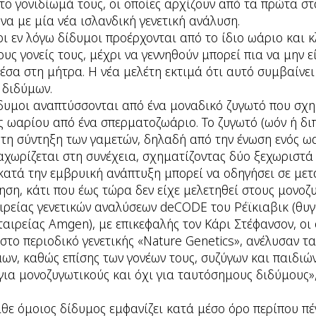
στο γονιδίωμά τους, οι οποίες αρχίζουν από τα πρώτα σ
α με μία νέα ισλανδική γενετική ανάλυση.
οι εν λόγω δίδυμοι προέρχονται από το ίδιο ωάριο και 
ους γονείς τους, μέχρι να γεννηθούν μπορεί πια να μην εί
σα στη μήτρα. Η νέα μελέτη εκτιμά ότι αυτό συμβαίνει
 διδύμων.
ίδυμοι αναπτύσσονται από ένα μοναδικό ζυγωτό που σχη
ς ωαρίου από ένα σπερματοζωάριο. Το ζυγωτό (ωόν ή δι
τη σύντηξη των γαμετών, δηλαδή από την ένωση ενός ω
χωρίζεται στη συνέχεια, σχηματίζοντας δύο ξεχωριστά
κατά την εμβρυική ανάπτυξη μπορεί να οδηγήσει σε μετ
ηση, κάτι που έως τώρα δεν είχε μελετηθεί στους μονοζ
αιρείας γενετικών αναλύσεων deCODE του Ρέϊκιαβικ (θυγ
αιρείας Amgen), με επικεφαλής τον Κάρι Στέφανσον, οι 
στο περιοδικό γενετικής «Nature Genetics», ανέλυσαν τ
ων, καθώς επίσης των γονέων τους, συζύγων και παιδιών
 για μονοζυγωτικούς και όχι για ταυτόσημους διδύμους»
θε όμοιος δίδυμος εμφανίζει κατά μέσο όρο περίπου πέ