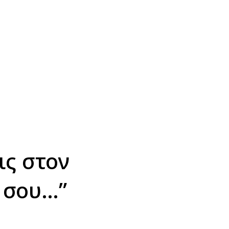
ις στον
ς σου…”