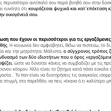
ος περισσότερο αντίπαλό σου παρά βοηθό σου στην δύσ
αι ευνόητο ότι
κουράζεσαι ψυχικά και κατ΄επέκταση κλ
ν οικογένειά σου.
ση που έχουν οι περισσότεροι για τις εργαζόμενες
ηθής
. Η κοινωνία δεν αμφισβητεί, θέλω να πιστεύω, το δ
ία και την μητρότητα. Μάλιστα,
ο σύγχρονος τρόπος ζ
υνδυασμό των δύο ιδιοτήτων που ο όρος «εργαζόμεν
οψίζει
, ώστε να δύναται κάνεις να συμβαδίζει με τις προ
ρονου κόσμου. Άλλο είναι το ζήτημα κατά πόσο εύκολα 
γασία… Το παν είναι να διατηρήσεις τις αναγκαίες ισορρ
α στιγμή, στο παρελθόν, να πεις «έκανα ό,τι καλύτερο μ