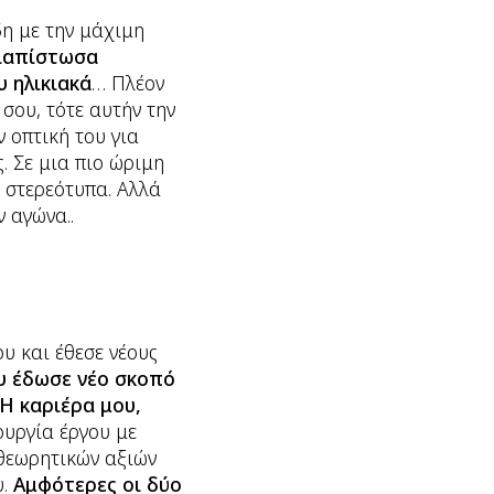
δη με την μάχιμη
διαπίστωσα
υ ηλικιακά
… Πλέον
 σου, τότε αυτήν την
ν οπτική του για
ς. Σε μια πιο ώριμη
 στερεότυπα. Αλλά
 αγώνα..
ου και έθεσε νέους
 έδωσε νέο σκοπό
Η καριέρα μου,
ουργία έργου με
 θεωρητικών αξιών
υ.
Αμφότερες οι δύο