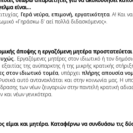
οποίες θεωρώ απαραίτητες για να ακολουθήσει κάπο
γελμα είναι…
ιτυχίας.
Γερά νεύρα, επιμονή, εργατικότητα
. Α! Και 
ωμικό «Γηράσκω δ’ αεί πολλά διδασκόμενος».
ομικής άποψης η εργαζόμενη μητέρα προστατεύεται
τυχώς
.. Εργαζόμενες μητέρες στον ιδιωτικό ή τον δημόσ
 εξαιτίας της ανύπαρκτης ή της μικρής κρατικής στήριξης
ες στον ιδιωτικό τομέα
, υπάρχει
πλήρης απουσία νομ
 Φυσικά αυτό αντανακλάται και στην κοινωνία μας. Η υπο
δρασης των νέων ζευγαριών στην παντελή κρατική αδια
 και νέων γενικότερα.
ς είμαι και μητέρα. Καταφέρνω να συνδυάσω τις δύ