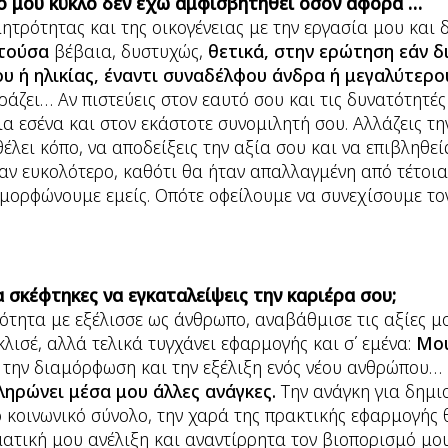
ό μου κύκλο δεν έχω αμφισβητηθεί όσον αφορά …
ητρότητας και της οικογένειας με την εργασία μου και 
τούσα
βέβαια, δυστυχώς,
θετικά, στην ερώτηση εάν 
υ ή ηλικίας, έναντι συναδέλφου άνδρα ή μεγαλύτερο
ράζει… Αν πιστεύεις στον εαυτό σου και τις δυνατότητές
ια εσένα και στον εκάστοτε συνομιλητή σου. Αλλάζεις τη
έλει κόπο, να αποδείξεις την αξία σου και να επιβληθεί
αν ευκολότερο, καθότι θα ήταν απαλλαγμένη από τέτοια
αμορφώνουμε εμείς. Οπότε οφείλουμε να συνεχίσουμε τον
 σκέφτηκες να εγκαταλείψεις την καριέρα σου;
ρότητα με εξέλισσε ως άνθρωπο, αναβάθμισε τις αξίες μ
κλισέ, αλλά τελικά τυγχάνει εφαρμογής και σ΄ εμένα:
Μου
 την διαμόρφωση και την εξέλιξη ενός νέου ανθρώπου…
ηρώνει μέσα μου άλλες ανάγκες.
Την ανάγκη για δημι
 κοινωνικό σύνολο, την χαρά της πρακτικής εφαρμογής
ματική μου ανέλιξη και αναντίρρητα τον βιοπορισμό μο