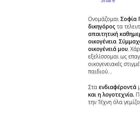
Share
Ονομάζομαι
Σοφία 
δικηγόρος
τα τελευτ
απαιτητική καθημε
οικογένεια
.
Σύμμαχ
οικογένειά μου
. Χά
εξελίσσομαι ως επαγ
οικογενειακές στιγμ
παιδιού…
Στα
ενδιαφέροντά
μ
και η λογοτεχνία.
Πώ
την Τέχνη όλα γεμίζ