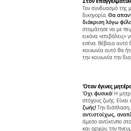
Στον επαγγελματικ
Τον συνδυασμό της μ
δικηγορία.
Θα απαν
διάκριση λόγω φύλο
σταμάτησε να με πει
εικόνα «επιβάλεις» γ
εσένα. Βέβαια αυτό θ
κοινωνία αυτό θα ήτ
την κοινωνία την δι
Όταν έγινες μητέρα
Όχι φυσικά
! Η μητ
στόχους ζωής. Είναι 
ζωής!
Την διάπλαση,
αντιστοίχως, αναπλ
άμεσο αντίκτυπο στο
και αρχών, την πνευ