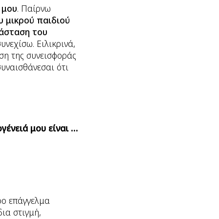
 μου
. Παίρνω
υ μικρού παιδιού
άσταση του
υνεχίσω. Ειλικρινά,
ιση της συνεισφοράς
συναισθάνεσαι ότι
γένειά μου είναι …
ρο επάγγελμα
δια στιγμή,