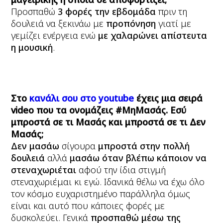
Προσπαθώ
3 φορές την εβδομάδα
πριν τη
δουλειά να ξεκινάω με
προπόνηση
γιατί με
γεμίζει ενέργεια ενώ
με χαλαρώνει απίστευτα
η μουσική
.
Στο
κανάλι σου στο
youtube
έχεις μια σειρά
video
που τα ονομάζεις #ΜηΜασάς. Εσύ
μπροστά σε τι Μασάς και μπροστά σε τι Δεν
Μασάς;
Δεν μασάω
σίγουρα
μπροστά στην πολλή
δουλειά
αλλά
μασάω όταν βλέπω κάποιον να
στεναχωριέται
αφού την ίδια στιγμή
στεναχωριέμαι κι εγώ. Ιδανικά θέλω να έχω όλο
τον κόσμο ευχαριστημένο παράλληλα όμως
είναι και αυτό που κάποιες φορές με
δυσκολεύει. Γενικά
προσπαθώ μέσω της