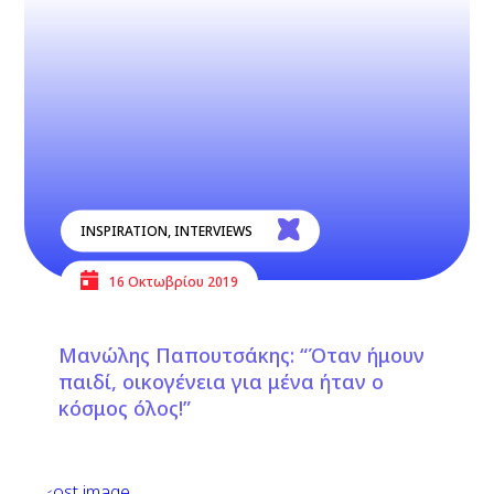
INSPIRATION
,
INTERVIEWS
16 Οκτωβρίου 2019
Μανώλης Παπουτσάκης: “Όταν ήμουν
παιδί, οικογένεια για μένα ήταν ο
κόσμος όλος!”