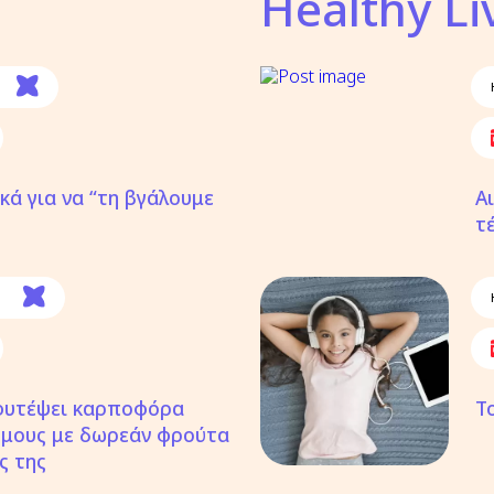
Healthy Li
κά για να “τη βγάλουμε
Α
τ
φυτέψει καρποφόρα
Τ
όμους με δωρεάν φρούτα
ς της