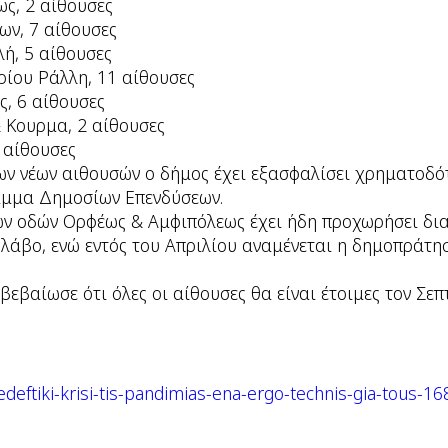
ς, 2 αίθουσες
ων, 7 αίθουσες
ή, 5 αίθουσες
ίου Ράλλη, 11 αίθουσες
ς, 6 αίθουσες
 Κουρμα, 2 αίθουσες
 αίθουσες
ων νέων αιθουσών ο δήμος έχει εξασφαλίσει χρηματοδότ
αμμα Δημοσίων Επενδύσεων.
των οδών Ορφέως & Αμφιπόλεως έχει ήδη προχωρήσει δι
λάβο, ενώ εντός του Απριλίου αναμένεται η δημοπράτη
βεβαίωσε ότι όλες οι αίθουσες θα είναι έτοιμες τον Σεπ
kpedeftiki-krisi-tis-pandimias-ena-ergo-technis-gia-tous-