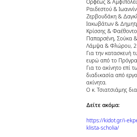
Ορφέως & Αμφιπόλεω
Ραιδεστού & Ιωαννίν
Ζερβουδάκη & Δαγκλ
Ιακωβάτων & Δημητρ
Κρίσσης & Φαέθοντο
Παπαρσένη, Σούκα &
Λάμψα & Φλώρου, 2
Για την κατασκευή τ
ευρώ από το Πρόγρ
Για το ακίνητο επί 
διαδικασία από εργο
ακίνητα.
Ο κ. Τσιατσιάμης δια
Δείτε ακόμα:
https://kidot.gr/i-e
klista-scholia/