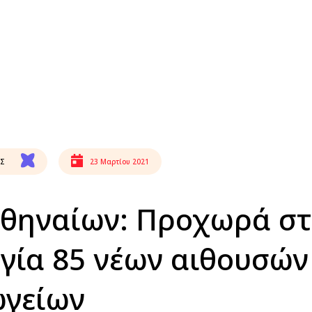
ΗΣ
23 Μαρτίου 2021
θηναίων: Προχωρά σ
γία 85 νέων αιθουσών
ωγείων