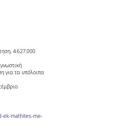
ηση, 4.627.000
αγνωστική
ση για τα υπόλοιπα
τέμβριο.
168-ek-mathites-me-