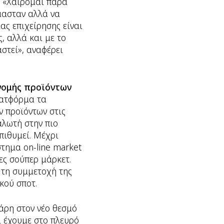
. «Χαίρομαι πάρα
μασταν αλλά να
ας επιχείρησης είναι
, αλλά και με το
στεί», αναφέρει
ανομής προϊόντων
λατφόρμα τα
ν προϊόντων στις
αλωτή στην πιο
πιθυμεί. Μέχρι
στημα on-line market
ες σούπερ μάρκετ.
 τη συμμετοχή της
κού σποτ.
άρη στον νέο θεσμό
να έχουμε στο πλευρό