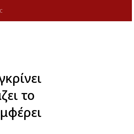
C
γκρίνει
ζει το
υμφέρει