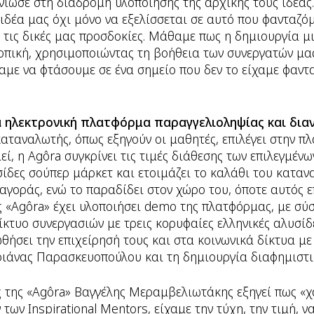
ιωσε στη διαδρομή υλοποίησης της αρχικής τους ιδέας
ιδέα μας όχι μόνο να εξελίσσεται σε αυτό που φανταζό
 τις δικές μας προσδοκίες. Μάθαμε πως η δημιουργία μι
πική, χρησιμοποιώντας τη βοήθεια των συνεργατών μας
με να φτάσουμε σε ένα σημείο που δεν το είχαμε φαντα
ια ηλεκτρονική πλατφόρμα παραγγελιοληψίας και δι
αταναλωτής, όπως εξηγούν οι μαθητές, επιλέγει στην π
ί, η Agôra συγκρίνει τις τιμές διάθεσης των επιλεγμένω
ίδες σούπερ μάρκετ και ετοιμάζει το καλάθι του καταν
 αγοράς, ενώ το παραδίδει στον χώρο του, όποτε αυτός ε
ς «Agôra» έχει υλοποιήσει demo της πλατφόρμας, με σύ
δίκτυο συνεργασιών με τρεις κορυφαίες ελληνικές αλυσίδ
ήσει την επιχείρησή τους και στα κοινωνικά δίκτυα με
ιάνας Παρασκευοπούλου και τη δημιουργία διαφημιστι
ς της «Agôra» Βαγγέλης Μεραμβελιωτάκης εξηγεί πως «χ
 των Inspirational Mentors, είχαμε την τύχη, την τιμή, 