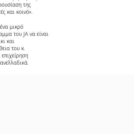
ρουσίαση της
ές και κοινό».
 ένα μικρό
μμα του JA να είναι
κι και
εια του κ.
ή επιχείρηση
πανελλαδικά.