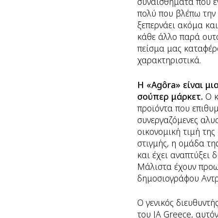
συναισθήματα που έν
πολύ που βλέπω την 
ξεπερνάει ακόμα και
κάθε άλλο παρά ουτο
πείσμα μας καταφέρα
χαρακτηριστικά.
Η «Agôra» είναι μ
σούπερ μάρκετ.
Ο κ
προϊόντα που επιθυμε
συνεργαζόμενες αλυσ
οικονομική τιμή της
στιγμής, η ομάδα τη
και έχει αναπτύξει 
Μάλιστα έχουν προωθ
δημοσιογράφου Αντρ
Ο γενικός διευθυντή
του JA Greece, αυτόν