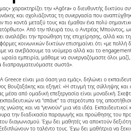
μας» χαρακτηρίζει την «Agôra» ο διευθυντής δικτύου σ
νάκης και σχολιάζοντας τη συνεργασία που αναπτύχθηκε
ν πιο κοντά μεταξύ τους και έμαθαν ένα πολύ σημαντικ
κατόρθωτο». Από την πλευρά του, ο Αντρέας Μπούντος, ω
χει αναλάβει την προώθηση της επιχείρησης, αλλά και τ
τφόρμες κοινωνικών δικτύων επισημαίνει ότι «με πολλή 
με να ανεβάσουμε τα νούμερα αλλά και το engagement
ωραία εμπειρία, μάθαμε να συνεργαζόμαστε όλοι μαζί,
να διαπραγματευόμαστε σωστά».
A Greece είναι μια όαση για εμάς», δηλώνει ο εκπαιδευτ
ος Βουζαξάκης και εξηγεί: «Η στιγμή της σύλληψης κα
ας μέσα από ομαδική επεξεργασία είναι μοναδική. Σκεφτ
κπαιδευτικών να “σπάνε” τα στερεότυπα της αποστήθισ
ς γνώσης και να “γεννούν” μια νέα ιδέα. Εκπαιδευτικοί 
υρα την διαδικασία παραγωγής και προώθησης του προ
 του διαγωνισμού. Έχω δει μαθητές να αποκτούν δεξιότη
 ξεδιπλώνουν το ταλέντο τους. Έχω δει μαθήτρια να ξεκι