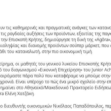
υν τις καθημερινές και πραγματικές ανάγκες των καταν
ις ραγδαίες αυξήσεις των προϊόντων, εξαιτίας της παγ
ην Επισκοπή Κρήτης, δημιούργησε τη δική της «Agôra»,
οληψίας και διανομής προϊόντων σούπερ μάρκετ, που συ
λάθι του καταναλωτή, στην πιο οικονομική τιμή.
είρημα, οι μαθητές του γενικού λυκείου Επισκοπής Κρήτ
ό του διαγωνισμού «Εικονική Επιχείρηση» του Junior Ac
Χαιρόμαστε πάρα πολύ που καταφέραμε να μπούμε στην 
χρονιά. Είναι υπέροχο το πώς ένα μικρό σχολείο στην 
σημαίνει στο Αθηναϊκό/Μακεδονικό Πρακτορείο Ειδήσεω
ra Ελένη Χατζάκη.
 ο διευθυντής οικονομικών Νικόλαος Παπαδόπουλος, πε