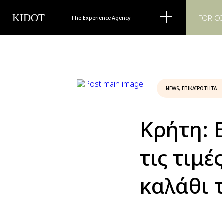
KIDOT
FOR C
The Experience Agency
NEWS
,
ΕΠΙΚΑΙΡΌΤΗΤΑ
Κρήτη: 
τις τιμέ
καλάθι 