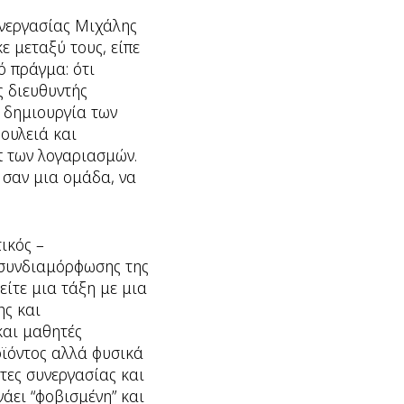
υνεργασίας Μιχάλης
 μεταξύ τους, είπε
ό πράγμα: ότι
ς διευθυντής
η δημιουργία των
δουλειά και
 των λογαριασμών.
 σαν μια ομάδα, να
ικός –
ι συνδιαμόρφωσης της
είτε μια τάξη με μια
ης και
και μαθητές
ϊόντος αλλά φυσικά
τες συνεργασίας και
νάει “φοβισμένη” και