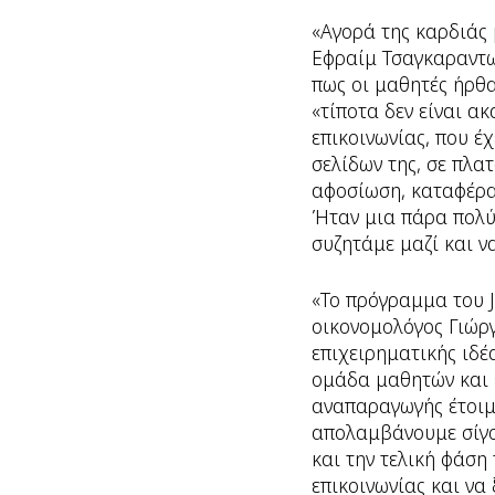
«Αγορά της καρδιάς 
Εφραίμ Τσαγκαραντω
πως οι μαθητές ήρθα
«τίποτα δεν είναι α
επικοινωνίας, που έ
σελίδων της, σε πλα
αφοσίωση, καταφέρα
Ήταν μια πάρα πολύ 
συζητάμε μαζί και 
«Το πρόγραμμα του J
οικονομολόγος Γιώργ
επιχειρηματικής ιδέ
ομάδα μαθητών και ε
αναπαραγωγής έτοιμη
απολαμβάνουμε σίγο
και την τελική φάση
επικοινωνίας και να