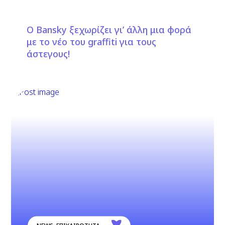
O Bansky ξεχωρίζει γι’ άλλη μια φορά
με το νέο του graffiti για τους
άστεγους!