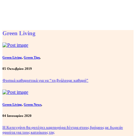
Green Living
Green Living
,
Green Tips
,
05 Οκτωβρίου 2019
Φυσικά καθαριστικά για να “τη βγάλουμε καθαρή”
Green Living
,
Green News
,
04 Ιανουαρίου 2020
Η Κοπεγχάγη θα φυτέψει καρποφόρα δέντρα στους δρόμους με δωρεάν
φρούτα για τους κατοίκους της