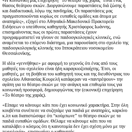
«Η κοινωνική μας επιχείρηση “Το θέατρο της χαράς” είναι ένας
θίασος θεάτρου σκιών. Διοργανώνουμε παραστάσεις διά ζώσης ή
και διαδικτυακά, λόγω της πανδημίας. Οι παραστάσεις μας
πραγματοποιούνται κυρίως σε ευπαθείς ομάδες και άτομα με
αναπηρίες», εξηγεί στο Αθηναϊκό-Μακεδονικό Πρακτορείο
Ειδήσεων ο υπεύθυνος καθηγητής Χριστόφορος Ιωάννης,
επισημαίνοντας πως οι πρώτες παραστάσεις έχουν
προγραμματιστεί να γίνουν σε παιδοογκολογικές κλινικές, ενώ
αναμένεται το επόμενο διάστημα, μια παρουσίαση στο σχολείο της
παιδοογκολογικής κλινικής του Ιπποκράτειου νοσοκομείου
Θεσσαλονίκης.
Η ιδέα «γεννήθηκε» με αφορμή το γεγονός ότι ένας από τους
μαθητές του σχολείου είναι ήδη καραγκιοζοπαίχτης. Έτσι, οι
μαθητές, με τη βοήθεια του καθηγητή τους και της διευθύντριας του
σχολείου Αθανασίας Κουρελή κατάφεραν να «παντρέψουν» την
αγάπη για το θέατρο σκιών με την ανάγκη και επιθυμία τους για
κοινωνική προσφορά, δημιουργώντας την (εικονική) επιχείρηση
«Το θέατρο της χαράς).
«Είπαμε να κάνουμε κάτι που έχει κοινωνικό χαρακτήρα. Στην όλη
κουβέντα συνέπεσε να συζητάμε για παιδιά με αναπηρίες, καρκίνο
κ.λπ και διαπιστώσαμε ότι “κούμπωνε” το θέατρο σκιών με τα
παιδιά ευπαθών ομάδων. Θέλαμε να κάνουμε κάτι που να
καταλάβει ο κόσμος ότι η καινοτομία δεν έχει σχέση μόνο με την
τεχνολογία», επισημαίνει ο καθηγητής.