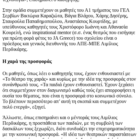
Στην ομάδα συμμετέχουν οι μαθητές του Α1 τμήματος του ΓΕΛ
Σερβίων Βικτώρια Καραζιώτα, Βάγια Βλάχου, Χάρης Δησέρης,
Σταυρούλα Παπαδημοπούλου, Αναστάσιος Κουρτίδης, με
υπεύθυνους καθηγητές τους Χριστόφορο Ιωάννη και Αθανασία
Κουρελή, ενώ inspirational mentor (σ.σ. ένας θεσμός που εισήγαγε
για πρώτη φορά φέτος το JA Greece) του σχολείου είναι ο
πρόεδρος και γενικός διευθυντής του ΑΠΕ-ΜΠΕ Αιμίλιος
Περδικάρης.
Η χαρά της προσφοράς
Οι μαθητές, όπως λέει ο καθηγητής τους, έχουν ενθουσιαστεί με
«Το θέατρο της χαράς» και κυρίως με την ιδέα της προσφοράς στον
συνάνθρωπό τους. «Τα παιδιά έχουν ενθουσιαστεί. Έχουν ξεχάσει
ότι συμμετέχουν στον διαγωνισμό καθώς τούς έχει απορροφήσει η
ουσία του θέματος, που είναι η προσφορά στο κοινωνικό σύνολο.
Το βλέπουν περισσότερο απ’ αυτή τη σκοπιά και συμμετέχουν
πολύ ενεργά», εξηγεί.
Άλλωστε, όπως επισημαίνει και ο μέντοράς τους Αιμίλιος
Περδικάρης, η προσπάθεια των παιδιών, με τη συμβολή των
δασκάλων τους ξεχωρίζει, διότι συνδυάζει την επιχειρηματικότητα
με την κοινωνική προσφορά. «Η ιδέα των θεατρικών παραστάσεων