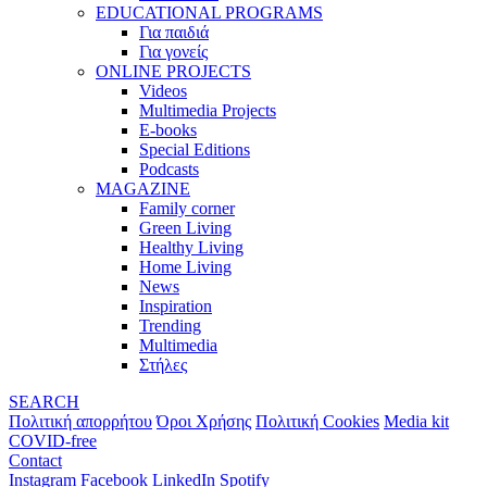
EDUCATIONAL PROGRAMS
Για παιδιά
Για γονείς
ONLINE PROJECTS
Videos
Multimedia Projects
E-books
Special Editions
Podcasts
MAGAZINE
Family corner
Green Living
Healthy Living
Home Living
News
Inspiration
Trending
Multimedia
Στήλες
SEARCH
Πολιτική απορρήτου
Όροι Χρήσης
Πολιτική Cookies
Media kit
COVID-free
Contact
Instagram
Facebook
LinkedIn
Spotify