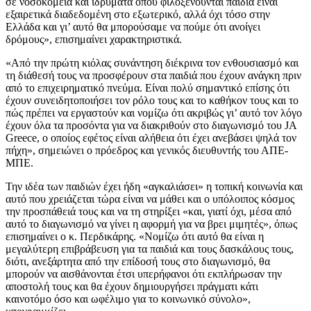
σε νοσοκομεία και ιδρύματα όπου φιλοξενούνται παιδιά είναι
εξαιρετικά διαδεδομένη στο εξωτερικό, αλλά όχι τόσο στην
Ελλάδα και γι’ αυτό θα μπορούσαμε να πούμε ότι ανοίγει
δρόμους», επισημαίνει χαρακτηριστικά.
«Από την πρώτη κιόλας συνάντηση διέκρινα τον ενθουσιασμό και
τη διάθεσή τους να προσφέρουν στα παιδιά που έχουν ανάγκη πριν
από το επιχειρηματικό πνεύμα. Είναι πολύ σημαντικό επίσης ότι
έχουν συνειδητοποιήσει τον ρόλο τους και το καθήκον τους και το
πώς πρέπει να εργαστούν και νομίζω ότι ακριβώς γι’ αυτό τον λόγο
έχουν όλα τα προσόντα για να διακριθούν στο διαγωνισμό του JA
Greece, ο οποίος εφέτος είναι αλήθεια ότι έχει ανεβάσει ψηλά τον
πήχη», σημειώνει ο πρόεδρος και γενικός διευθυντής του ΑΠΕ-
ΜΠΕ.
Την ιδέα των παιδιών έχει ήδη «αγκαλιάσει» η τοπική κοινωνία και
αυτό που χρειάζεται τώρα είναι να μάθει και ο υπόλοιπος κόσμος
την προσπάθειά τους και να τη στηρίξει «και, γιατί όχι, μέσα από
αυτό το διαγωνισμό να γίνει η αφορμή για να βρει μιμητές», όπως
επισημαίνει ο κ. Περδικάρης. «Νομίζω ότι αυτό θα είναι η
μεγαλύτερη επιβράβευση για τα παιδιά και τους δασκάλους τους,
διότι, ανεξάρτητα από την επίδοσή τους στο διαγωνισμό, θα
μπορούν να αισθάνονται έτσι υπερήφανοι ότι εκπλήρωσαν την
αποστολή τους και θα έχουν δημιουργήσει πράγματι κάτι
καινοτόμο όσο και ωφέλιμο για το κοινωνικό σύνολο»,