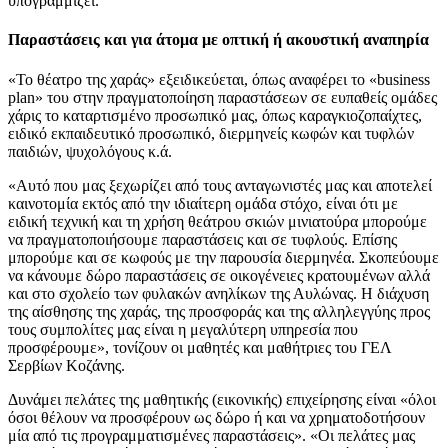
υπογραμμίζει.
Παραστάσεις και για άτομα με οπτική ή ακουστική αναπηρία
«Το θέατρο της χαράς» εξειδικεύεται, όπως αναφέρει το «business
plan» του στην πραγματοποίηση παραστάσεων σε ευπαθείς ομάδες
χάρις το καταρτισμένο προσωπικό μας, όπως καραγκιοζοπαίχτες,
ειδικό εκπαιδευτικό προσωπικό, διερμηνείς κωφών και τυφλών
παιδιών, ψυχολόγους κ.ά.
«Αυτό που μας ξεχωρίζει από τους ανταγωνιστές μας και αποτελεί
καινοτομία εκτός από την ιδιαίτερη ομάδα στόχο, είναι ότι με
ειδική τεχνική και τη χρήση θεάτρου σκιών μινιατούρα μπορούμε
να πραγματοποιήσουμε παραστάσεις και σε τυφλούς. Επίσης
μπορούμε και σε κωφούς με την παρουσία διερμηνέα. Σκοπεύουμε
να κάνουμε δώρο παραστάσεις σε οικογένειες κρατουμένων αλλά
και στο σχολείο των φυλακών ανηλίκων της Αυλώνας. Η διάχυση
της αίσθησης της χαράς, της προσφοράς και της αλληλεγγύης προς
τους συμπολίτες μας είναι η μεγαλύτερη υπηρεσία που
προσφέρουμε», τονίζουν οι μαθητές και μαθήτριες του ΓΕΛ
Σερβίων Κοζάνης.
Δυνάμει πελάτες της μαθητικής (εικονικής) επιχείρησης είναι «όλοι
όσοι θέλουν να προσφέρουν ως δώρο ή και να χρηματοδοτήσουν
μία από τις προγραμματισμένες παραστάσεις». «Οι πελάτες μας