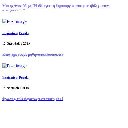
Μάκης Ανανιάδης: “Η ιδέα για τη δημιουργία ενός φεστιβάλ για την
οικογένεια…”
Inspiration
,
People
,
12 Οκτωβρίου 2019
Επιστήμονες με μαθησιακές δυσκολίες
Inspiration
,
People
,
15 Νοεμβρίου 2019
9χρονος, τελειόφοιτος πανεπιστημίου!