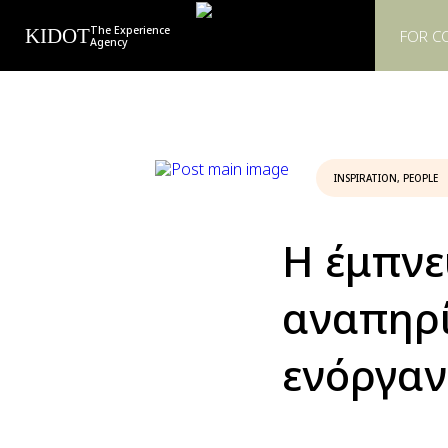
The Experience
KIDOT
FOR C
Agency
INSPIRATION
,
PEOPLE
H έμπνε
αναπηρί
ενόργαν