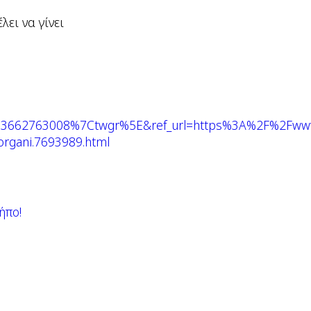
λει να γίνει
3662763008%7Ctwgr%5E&ref_url=https%3A%2F%2Fwww
organi.7693989.html
ήπο!