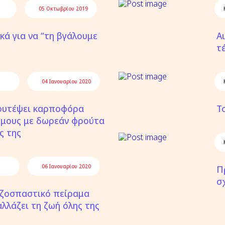
05 Οκτωβρίου 2019
κά για να “τη βγάλουμε
Α
τ
04 Ιανουαρίου 2020
φυτέψει καρποφόρα
Τ
όμους με δωρεάν φρούτα
ς της
06 Ιανουαρίου 2020
Π
σ
ριζοσπαστικό πείραμα
λλάζει τη ζωή όλης της