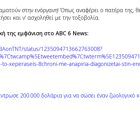
ταματούν στην ενόργανη! Όπως αναφέρει ο πατέρα της, θέ
ήσει και ν’ ασχοληθεί με την τοξοβολία.
κή της εμφάνιση στο ABC 6 News:
m/NBAonTNT/status/1235094713662763008?
tfw%7Ctwcamp%5Etweetembed%7Ctwterm%5E123509471
o-xeperaseis-8chroni-me-anapiria-diagonizetai-stin-en
ντρωσε 200.000 δολάρια για να σώσει έναν ζωολογικό κ