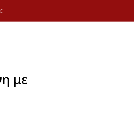
C
νη με