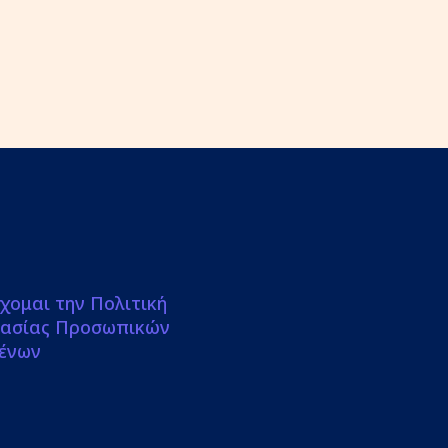
χομαι την Πολιτική
ασίας Προσωπικών
ένων