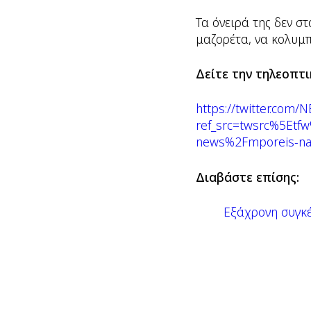
Τα όνειρά της δεν σ
μαζορέτα, να κολυμπ
Δείτε την τηλεοπτι
https://twitter.co
ref_src=twsrc%5E
news%2Fmporeis-na-t
Διαβάστε επίσης:
Εξάχρονη συγκέ