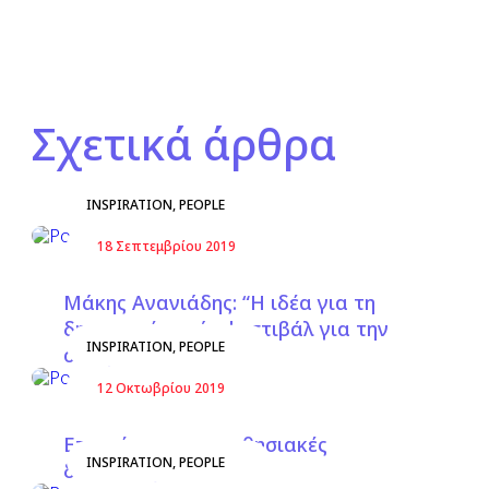
Σχετικά άρθρα
INSPIRATION
,
PEOPLE
18 Σεπτεμβρίου 2019
Μάκης Ανανιάδης: “Η ιδέα για τη
δημιουργία ενός φεστιβάλ για την
INSPIRATION
,
PEOPLE
οικογένεια…”
12 Οκτωβρίου 2019
Επιστήμονες με μαθησιακές
INSPIRATION
,
PEOPLE
δυσκολίες