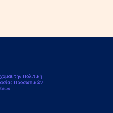
χομαι την Πολιτική
ασίας Προσωπικών
ένων