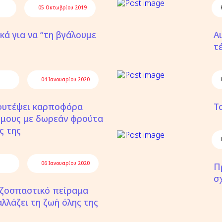
05 Οκτωβρίου 2019
κά για να “τη βγάλουμε
Α
τ
04 Ιανουαρίου 2020
φυτέψει καρποφόρα
Τ
όμους με δωρεάν φρούτα
ς της
06 Ιανουαρίου 2020
Π
σ
ριζοσπαστικό πείραμα
λλάζει τη ζωή όλης της