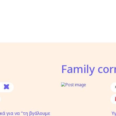
Family cor
κά για να “τη βγάλουμε
Υ