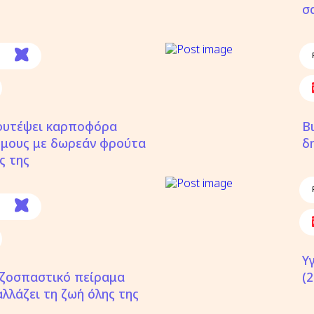
σ
φυτέψει καρποφόρα
Β
όμους με δωρεάν φρούτα
δ
ς της
Υ
ριζοσπαστικό πείραμα
(
λλάζει τη ζωή όλης της