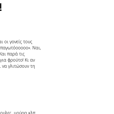
!
 οι γονείς τους
 παγωτόοοοοο». Ναι,
Και παρά τις
ια φρούτο! Κι αν
ι να γλιτώσουν τη
ουλες, μούρα κλπ.