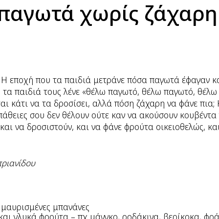
παγωτά χωρίς ζάχαρη
Η εποχή που τα παιδιά μετράνε πόσα παγωτά έφαγαν και
 τα παιδιά τους λένε «θέλω παγωτό, θέλω παγωτό, θέλω
ται κάτι να τα δροσίσει, αλλά πόση ζάχαρη να φάνε πια; 
θειες σου δεν θέλουν ούτε καν να ακούσουν κουβέντα γ
και να δροσιστούν, και να φάνε φρούτα οικειοθελώς, κα
πριανίδου
 μαυρισμένες μπανάνες
και γλυκά φρούτα – πχ μάνγκο, ροδάκινα, βερίκοκα, φρά