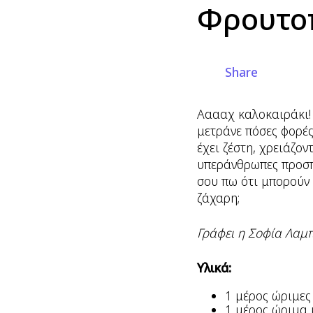
Φρουτο
Share
Ααααχ καλοκαιράκι! 
μετράνε πόσες φορές
έχει ζέστη, χρειάζον
υπεράνθρωπες προσπά
σου πω ότι μπορούν 
ζάχαρη;
Γράφει η Σοφία Λαμ
Υλικά:
1 μέρος ώριμες
1 μέρος ώριμα 