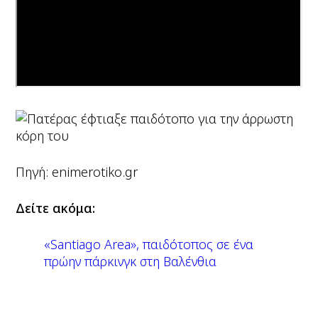
Πηγή: enimerotiko.gr
Δείτε ακόμα:
«Santiago Area», παιδότοπος σε ένα
πρώην πάρκινγκ στη Βαλένθια