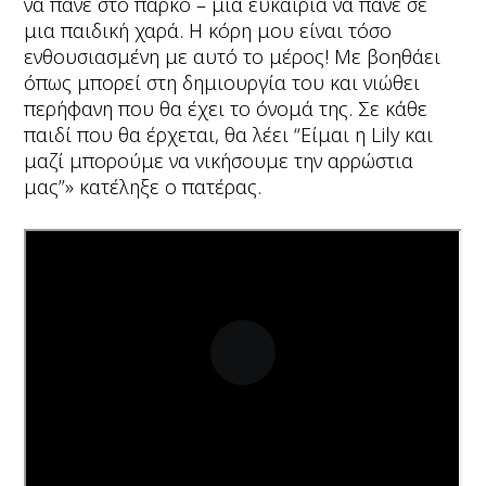
να πάνε στο πάρκο – μια ευκαιρία να πάνε σε
μια παιδική χαρά. Η κόρη μου είναι τόσο
ενθουσιασμένη με αυτό το μέρος! Με βοηθάει
όπως μπορεί στη δημιουργία του και νιώθει
περήφανη που θα έχει το όνομά της. Σε κάθε
παιδί που θα έρχεται, θα λέει “Είμαι η Lily και
μαζί μπορούμε να νικήσουμε την αρρώστια
μας”» κατέληξε ο πατέρας.