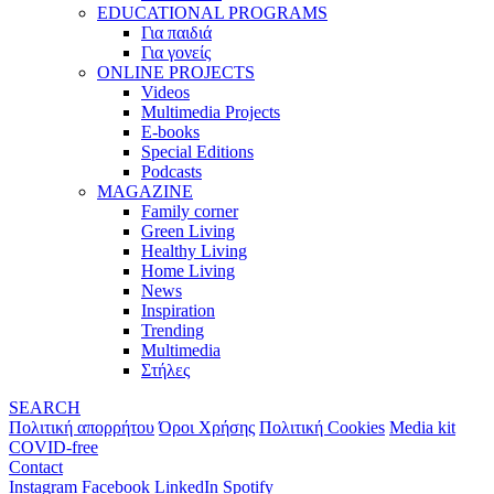
EDUCATIONAL PROGRAMS
Για παιδιά
Για γονείς
ONLINE PROJECTS
Videos
Multimedia Projects
E-books
Special Editions
Podcasts
MAGAZINE
Family corner
Green Living
Healthy Living
Home Living
News
Inspiration
Trending
Multimedia
Στήλες
SEARCH
Πολιτική απορρήτου
Όροι Χρήσης
Πολιτική Cookies
Media kit
COVID-free
Contact
Instagram
Facebook
LinkedIn
Spotify