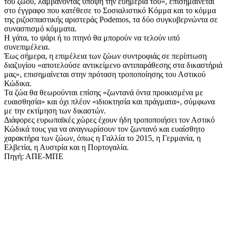
του ζώου, λαμβάνοντας υπόψη την ευημερία του», επισημαίνεται
στο έγγραφο που κατέθεσε το Σοσιαλιστικό Κόμμα και το κόμμα
της ριζοσπαστικής αριστεράς Podemos, τα δύο συγκυβερνώντα σε
συνασπισμό κόμματα.
Η γάτα, το ψάρι ή το πτηνό θα μπορούν να τελούν υπό
συνεπιμέλεια.
Έως σήμερα, η επιμέλεια των ζώων συντροφιάς σε περίπτωση
διαζυγίου «αποτελούσε αντικείμενο αντιπαράθεσης στα δικαστήριά
μας», επισημαίνεται στην πρόταση τροποποίησης του Αστικού
Κώδικα.
Τα ζώα θα θεωρούνται επίσης «ζωντανά όντα προικισμένα με
ευαισθησία» και όχι πλέον «ιδιοκτησία και πράγματα», σύμφωνα
με την εκτίμηση των δικαστών.
Διάφορες ευρωπαϊκές χώρες έχουν ήδη τροποποιήσει τον Αστικό
Κώδικά τους για να αναγνωρίσουν τον ζωντανό και ευαίσθητο
χαρακτήρα των ζώων, όπως η Γαλλία το 2015, η Γερμανία, η
Ελβετία, η Αυστρία και η Πορτογαλία.
Πηγή: ΑΠΕ-ΜΠΕ