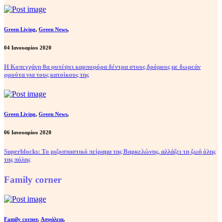
Green Living
,
Green News
,
04 Ιανουαρίου 2020
Η Κοπεγχάγη θα φυτέψει καρποφόρα δέντρα στους δρόμους με δωρεάν
φρούτα για τους κατοίκους της
Green Living
,
Green News
,
06 Ιανουαρίου 2020
Superblocks: Το ριζοσπαστικό πείραμα της Βαρκελώνης, αλλάζει τη ζωή όλης
της πόλης
Family corner
Family corner
,
Ασφάλεια
,