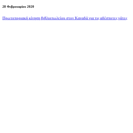
28 Φεβρουαρίου 2020
Πρωτοποριακή κίνηση βιβλιοπωλείου στον Καναδά για τις αδέσποτες γάτες