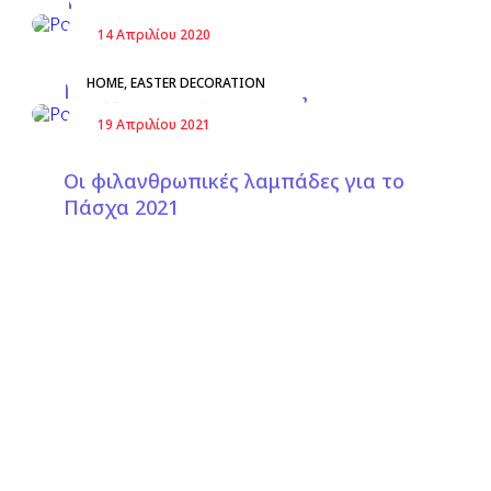
19)
14 Απριλίου 2020
HOME
,
EASTER DECORATION
Πασχαλινά αυγά…αλλιώς
19 Απριλίου 2021
Οι φιλανθρωπικές λαμπάδες για το
Πάσχα 2021