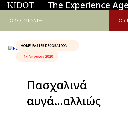
The Experience Ag
KIDOT
FOR COMPANIES
FOR 
HOME
,
EASTER DECORATION
14 Απριλίου 2020
Πασχαλινά
αυγά…αλλιώς