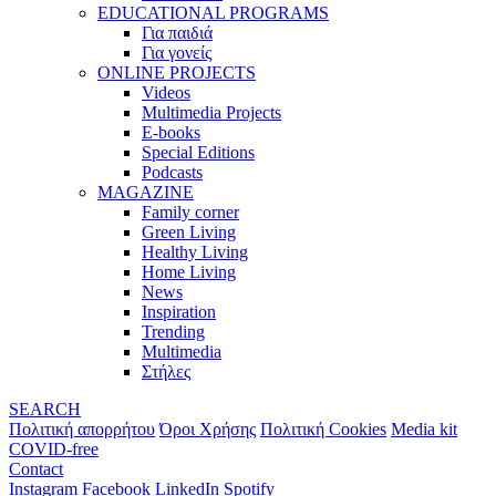
EDUCATIONAL PROGRAMS
Για παιδιά
Για γονείς
ONLINE PROJECTS
Videos
Multimedia Projects
E-books
Special Editions
Podcasts
MAGAZINE
Family corner
Green Living
Healthy Living
Home Living
News
Inspiration
Trending
Multimedia
Στήλες
SEARCH
Πολιτική απορρήτου
Όροι Χρήσης
Πολιτική Cookies
Media kit
COVID-free
Contact
Instagram
Facebook
LinkedIn
Spotify