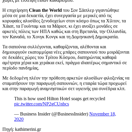
χώρες με έλλειψη ειδών καθαρισμού.
Η επιχείρηση
Clean the World
του Σον Σάιπλερ γιγαντώθηκε
μέσα σε μια δεκαετία, έχει συνεργασία με μερικές από τις
κορυφαίες αλυσίδες ξενοδοχείων στον κόσμο όπως τα Χίλτον, τα
Χάιατ, τα Γουίνταμ και τα Μάριοτ, κι έχει ανοίξει μονάδες σε
αρκετές πόλεις των ΗΠΑ καθώς και στη Βρετανία, την Ολλανδία,
τον Καναδά, το Χονγκ Κονγκ και τη Δομηνικανή Δημοκρατία.
Τα σαπούνια συλλέγονται, καθαρίζονται, αλέθονται και
δημιουργούν εκατομμύρια νέες μπάρες σαπουνιού που μοιράζονται
σε δεκάδες χώρες του Τρίτου Κόσμου, διατηρώντας καθαρά
αμέτρητα χέρια και χεράκια εκεί, πράγμα ιδιαιτέρως σημαντικό σε
περίοδο πανδημίας.
Με δεδομένη πλέον την πρόθεση αρκετών αλυσίδων φιλοξενίας να
σταματήσουν την παραγωγή σαπουνιών, η εταιρία τώρα προχωρεί
και στην παραγωγή αναμνηστικών σετ υγιεινής για συνέδρια κλπ.
This is how used Hilton Hotel soaps get recycled
pic.twitter.com/NP2gCUnbcs
— Business Insider (@BusinessInsider)
November 18,
2020
Πηγή: kathimerini.gr