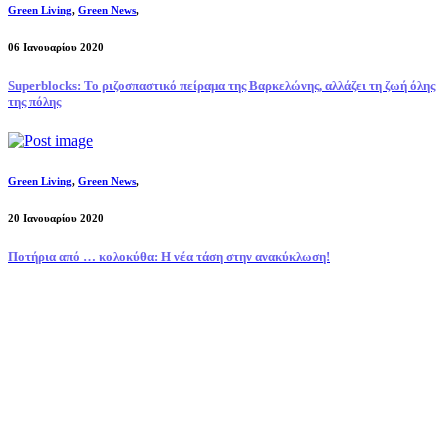
Green Living
,
Green News
,
06 Ιανουαρίου 2020
Superblocks: Το ριζοσπαστικό πείραμα της Βαρκελώνης, αλλάζει τη ζωή όλης
της πόλης
Green Living
,
Green News
,
20 Ιανουαρίου 2020
Ποτήρια από … κολοκύθα: Η νέα τάση στην ανακύκλωση!