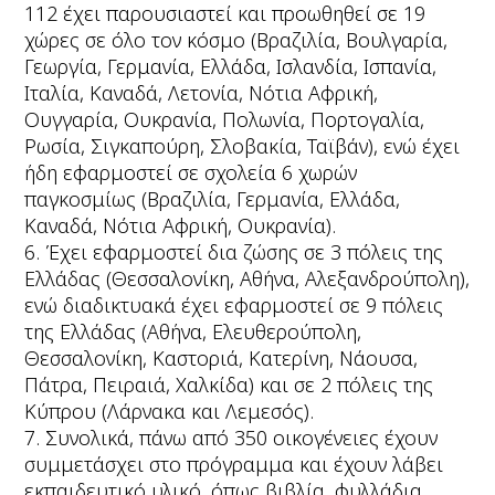
112 έχει παρουσιαστεί και προωθηθεί σε 19
χώρες σε όλο τον κόσμο (Βραζιλία, Βουλγαρία,
Γεωργία, Γερμανία, Ελλάδα, Ισλανδία, Ισπανία,
Ιταλία, Καναδά, Λετονία, Νότια Αφρική,
Ουγγαρία, Ουκρανία, Πολωνία, Πορτογαλία,
Ρωσία, Σιγκαπούρη, Σλοβακία, Ταϊβάν), ενώ έχει
ήδη εφαρμοστεί σε σχολεία 6 χωρών
παγκοσμίως (Βραζιλία, Γερμανία, Ελλάδα,
Καναδά, Νότια Αφρική, Ουκρανία).
6. Έχει εφαρμοστεί δια ζώσης σε 3 πόλεις της
Ελλάδας (Θεσσαλονίκη, Αθήνα, Αλεξανδρούπολη),
ενώ διαδικτυακά έχει εφαρμοστεί σε 9 πόλεις
της Ελλάδας (Αθήνα, Ελευθερούπολη,
Θεσσαλονίκη, Καστοριά, Κατερίνη, Νάουσα,
Πάτρα, Πειραιά, Χαλκίδα) και σε 2 πόλεις της
Κύπρου (Λάρνακα και Λεμεσός).
7. Συνολικά, πάνω από 350 οικογένειες έχουν
συμμετάσχει στο πρόγραμμα και έχουν λάβει
εκπαιδευτικό υλικό, όπως βιβλία, φυλλάδια,