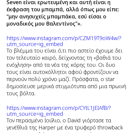
Seven είναι ερωτευμένη και αυτή είναι η
έκφραση του μπαμπά, αλλά όπως μου είπε:
“μην ανησυχείς μπαμπάκα, εσύ είσαι ο
μοναδικός μου Βαλεντίνος”».
https://www.instagram.com/p/CZM19T9oW4w/?
utm_source=ig_embed
Το βλέμμα του είναι ό,τι πιο αστείο έχουμε δει
τον τελευταίο καιρό, δείχνοντας τη «βαθιά του
ενόχληση» από τα νέα της κόρης του. Οι δυο
τους είναι αυτοκόλλητοι αφού φροντίζουν να
περνούν πολύ χρόνο μαζί. Πρόσφατα, ο star
δημοσίευσε μερικά στιγμιότυπα από μια πρωινή
τους βόλτα.
https://www.instagram.com/p/CYtL1JEIAfB/?
utm_source=ig_embed
Τον περασμένο Ιούλιο, ο David γιόρτασε τα
γενέθλιά της Harper με ένα τρυφερό throwback