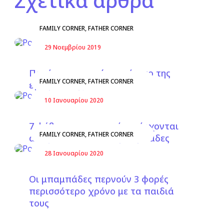
Σχετικά άρθρα
FAMILY CORNER
,
FATHER CORNER
29 Νοεμβρίου 2019
Πατέρας και πρώτο τρίμηνο της
FAMILY CORNER
,
FATHER CORNER
εγκυμοσύνης
10 Ιανουαρίου 2020
7 φόβοι με τους οποίους έρχονται
FAMILY CORNER
,
FATHER CORNER
αντιμέτωποι οι νέοι μπαμπάδες
28 Ιανουαρίου 2020
Οι μπαμπάδες περνούν 3 φορές
περισσότερο χρόνο με τα παιδιά
τους