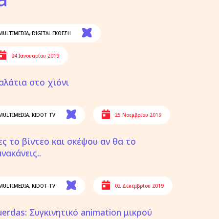
MULTIMEDIA
,
DIGITAL ΕΚΘΕΣΗ
04 Ιανουαρίου 2019
αλάτια στο χιόνι
MULTIMEDIA
,
KIDOT TV
25 Νοεμβρίου 2019
ες το βίντεο και σκέψου αν θα το
νακάνεις..
MULTIMEDIA
,
KIDOT TV
02 Δεκεμβρίου 2019
uerdas: Συγκινητικό animation μικρού