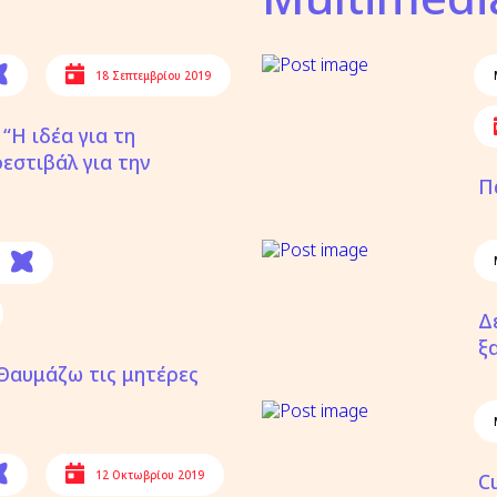
18 Σεπτεμβρίου 2019
“Η ιδέα για τη
εστιβάλ για την
Π
Δ
ξα
“Θαυμάζω τις μητέρες
12 Οκτωβρίου 2019
C