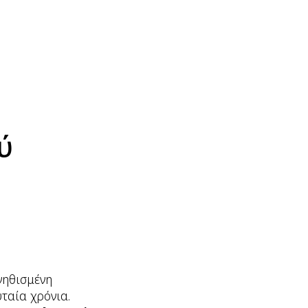
ύ
νηθισμένη
υταία χρόνια.