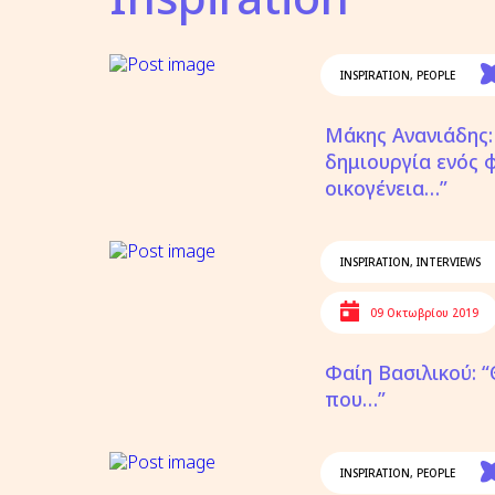
INSPIRATION
,
PEOPLE
Μάκης Ανανιάδης: 
δημιουργία ενός φ
οικογένεια…”
INSPIRATION
,
INTERVIEWS
09 Οκτωβρίου 2019
Φαίη Βασιλικού: 
που…”
INSPIRATION
,
PEOPLE