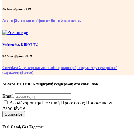
25 Νοεμβρίου 2019
Δες το βίντεο και σκέψου αν θα το ξανακάνεις..
Multimedia
,
KIDOT TV
,
02 Δεκεμβρίου 2019
Cuerdas: Συγκινητικό animation μικρού μήκους για την εγκεφαλική
παράλυση (βίντεο)
NEWSLETTER: Καθημερινή ενημέρωση στο email σου
Email
Αποδέχομαι την Πολιτική Προστασίας Προσωπικών
Δεδομένων
Feel Good, Get Together