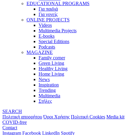
EDUCATIONAL PROGRAMS
Για παιδιά
Για γονείς
ONLINE PROJECTS
Videos
Multimedia Projects
E-books
Special Editions
Podcasts
MAGAZINE
Family corner
Green Living
Healthy Living
Home Living
News
Inspiration
Trending
Multimedia
Στήλες
SEARCH
Πολιτική απορρήτου
Όροι Χρήσης
Πολιτική Cookies
Media kit
COVID-free
Contact
Instagram
Facebook
LinkedIn
Spotify