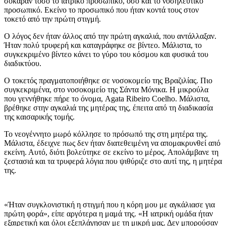
σόκαραν τόσο το ιατρικό προσωπικό, όσο και το νοσηλευτικό
προσωπικό. Εκείνο το προσωπικό που ήταν κοντά τους στον
τοκετό από την πρώτη στιγμή.
Ο λόγος δεν ήταν άλλος από την πρώτη αγκαλιά, που αντάλλαξαν.
Ήταν πολύ τρυφερή και καταγράφηκε σε βίντεο. Μάλιστα, το
συγκεκριμένο βίντεο κάνει το γύρο του κόσμου και φυσικά του
διαδικτύου.
Ο τοκετός πραγματοποιήθηκε σε νοσοκομείο της Βραζιλίας. Πιο
συγκεκριμένα, στο νοσοκομείο της Σάντα Μόνικα. Η μικρούλα
που γεννήθηκε πήρε το όνομα, Agata Ribeiro Coelho. Μάλιστα,
βρέθηκε στην αγκαλιά της μητέρας της, έπειτα από τη διαδικασία
της καισαρικής τομής.
Το νεογέννητο μωρό κόλλησε το πρόσωπό της στη μητέρα της.
Μάλιστα, έδειχνε πως δεν ήταν διατεθειμένη να απομακρυνθεί από
εκείνη. Αυτό, διότι βολεύτηκε σε εκείνο το μέρος. Απολάμβανε τη
ζεστασιά και τα τρυφερά λόγια που ψιθύριζε στο αυτί της, η μητέρα
της.
«Ήταν συγκλονιστική η στιγμή που η κόρη μου με αγκάλιασε για
πρώτη φορά», είπε αργότερα η μαμά της. «Η ιατρική ομάδα ήταν
εξαιρετική και όλοι εξεπλάγησαν με τη μικρή μας. Δεν μπορούσαν