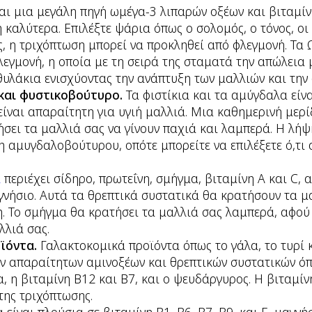
αι μια μεγάλη πηγή ωμέγα-3 λιπαρών οξέων και βιταμίνη
καλύτερα. Επιλέξτε ψάρια όπως ο σολομός, ο τόνος, οι 
ς, η τριχόπτωση μπορεί να προκληθεί από φλεγμονή. Τα
εγμονή, η οποία με τη σειρά της σταματά την απώλεια 
οθυλάκια ενισχύοντας την ανάπτυξη των μαλλιών και την
 και φυστικοβούτυρο.
Τα φιστίκια και τα αμύγδαλα είν
 είναι απαραίτητη για υγιή μαλλιά. Μια καθημερινή μερ
σει τα μαλλιά σας να γίνουν παχιά και λαμπερά. Η λήψ
 αμυγδαλοβούτυρου, οπότε μπορείτε να επιλέξετε ό,τι 
ι
περιέχει σίδηρο, πρωτεΐνη, σμήγμα, βιταμίνη Α και C, α
γνήσιο. Αυτά τα θρεπτικά συστατικά θα κρατήσoυν τα μ
ή. Το σμήγμα θα κρατήσει τα μαλλιά σας λαμπερά, αφού
λλιά σας.
ϊόντα.
Γαλακτοκομικά προϊόντα όπως το γάλα, το τυρί κ
ων απαραίτητων αμινοξέων και θρεπτικών συστατικών όπ
, η βιταμίνη Β12 και Β7, και ο ψευδάργυρος. Η βιταμίν
της τριχόπτωσης.