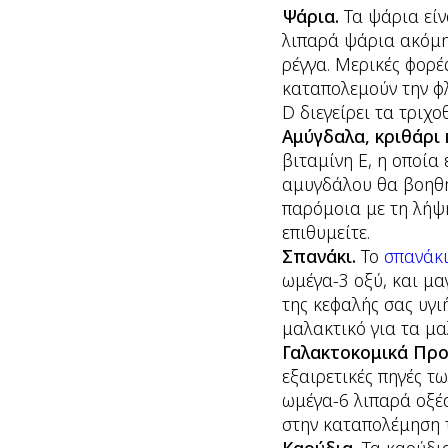
Ψάρια.
Τα ψάρια είν
λιπαρά ψάρια ακόμη 
ρέγγα. Μερικές φορέ
καταπολεμούν την φλ
D διεγείρει τα τριχ
Αμύγδαλα, κριθάρι
βιταμίνη Ε, η οποία
αμυγδάλου θα βοηθή
παρόμοια με τη λήψη
επιθυμείτε.
Σπανάκι.
Το
σπανάκ
ωμέγα-3 οξύ, και μα
της κεφαλής σας υγι
μαλακτικό για τα μα
Γαλακτοκομικά Προ
εξαιρετικές πηγές τ
ωμέγα-6 λιπαρά οξέα
στην καταπολέμηση 