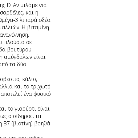
ς D. Αν μιλάμε για
σαρδέλες, και η
 Ωμέγα-3 λιπαρά οξέα
μαλλιών. Η βιταμίνη
 αναγέννηση.
αι πλούσια σε
ίδα βουτύρου
η αμύγδαλων είναι
από τα δύο
σβέστιο, κάλιο,
αλλιά και το τριχωτό
 αποτελεί ένα φυσικό
αι το γιαούρτι είναι
ως ο σίδηρος, τα
η Β7 (βιοτίνη) βοηθά