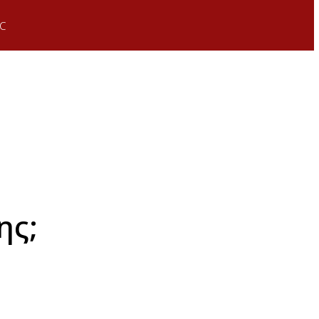
C
ης;