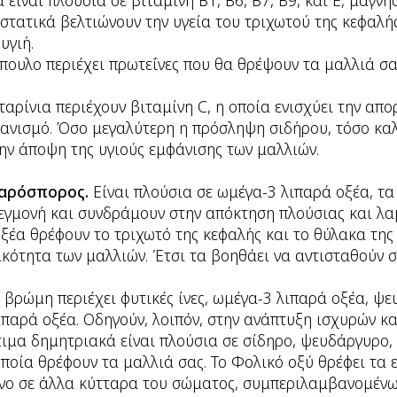
 είναι πλούσια σε βιταμίνη Β1, Β6, Β7, Β9, και Ε, μαγνήσ
στατικά βελτιώνουν την υγεία του τριχωτού της κεφαλή
υγιή.
πουλο περιέχει πρωτεΐνες που θα θρέψουν τα μαλλιά σ
ταρίνια περιέχουν βιταμίνη C, η οποία ενισχύει την απ
ανισμό. Όσο μεγαλύτερη η πρόσληψη σιδήρου, τόσο καλ
ην άποψη της υγιούς εμφάνισης των μαλλιών.
ιναρόσπορος.
Είναι πλούσια σε ωμέγα-3 λιπαρά οξέα, τα
εγμονή και συνδράμουν στην απόκτηση πλούσιας και λα
ξέα θρέφουν το τριχωτό της κεφαλής και το θύλακα της 
ικότητα των μαλλιών. Έτσι τα βοηθάει να αντισταθούν σ
 βρώμη περιέχει φυτικές ίνες, ωμέγα-3 λιπαρά οξέα, ψ
παρά οξέα. Οδηγούν, λοιπόν, στην ανάπτυξη ισχυρών κα
τιμα δημητριακά είναι πλούσια σε σίδηρο, ψευδάργυρο, 
 οποία θρέφουν τα μαλλιά σας. Το Φολικό οξύ θρέφει τα
νο σε άλλα κύτταρα του σώματος, συμπεριλαμβανομένω