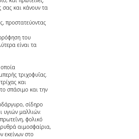
ιο, και πρωτεΐνες.
ς σας και κάνουν τα
ας, προστατεύοντας
ορρόφηση του
ύτερα είναι τα
 οποία
μπερής τριχοφυΐας.
τρίχας και
το σπάσιμο και την
ευδάργυρο, σίδηρο
ι υγιών μαλλιών.
πρωτεΐνη, φολικό
 ερυθρά αιμοσφαίρια,
ν εκείνων στο