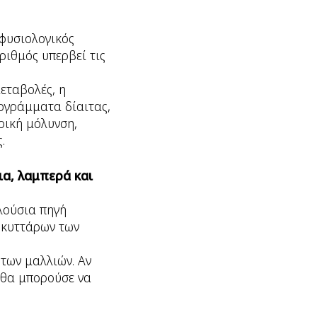
 φυσιολογικός
ριθμός υπερβεί τις
μεταβολές, η
ρογράμματα δίαιτας,
ρική μόλυνση,
.
ια, λαμπερά και
πλούσια πηγή
ν κυττάρων των
 των μαλλιών. Αν
 θα μπορούσε να