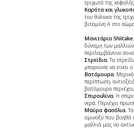
τριχωτό της κεφαλής
Καρότα και γλυκοπ
του θύλακα της τρίχ
βιταμίνη Α στο σώμα
Μανιτάρια Shiitake
δύναμη των μαλλιών 
περιλαμβάνουν σουσ
Στρείδια.
Τα στρείδ
μπορούσε να είναι ο 
Βατόμουρα.
Μερικέ
περίπτωση, αντιοξε
βατόμουρα περιέχουν
Σπιρουλίνα.
Η σπιρ
νερά. Περιέχει πρωτ
Μαύρα φασόλια.
Τα
αμινοξύ που βοηθά 
μαλλιά μας να ακτιν