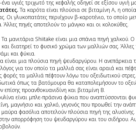
-ένα υγιές τριχωτό της κεφαλής οδηγεί σε εξίσου υγιή μ
ατάτες.
Τα καρότα είναι πλούσια σε βιταμίνη Α, η οποία
ας. Οι γλυκοπατάτες περιέχουν β-καροτένιο, το οποίο με
. Άλλες πηγές αποτελούν το μάνγκο και οι κολοκύθες.
.
Τα μανιτάρια Shiitake είναι μια σπάνια πηγή χαλκού. Ο
και διατηρεί το φυσικό χρώμα των μαλλιών σας. Άλλες
άμι και φύκια.
ια είναι μια πλούσια πηγή ψευδαργύρου. Η ανεπάρκεια
λόγος για τον οποίο τα μαλλιά σας είναι αραιά και πέφτ
ς φορές τα μαλλιά πέφτουν λόγω του οξειδωτικού στρες.
ιδωτικά όπως τα βατόμουρα θα καταπολεμήσουν το οξειδ
 επίσης προανθοκυανιδίνη και βιταμίνη Β.
ουλίνα είναι μπλε-πράσινα φύκια που αναπτύσσονται φυ
εΐνη, μαγνήσιο και χαλκό, γεγονός που προωθεί την ανάπ
 μαύρα φασόλια αποτελούν πλούσια πηγή της αλυσίνης. 
στην απορρόφηση του ψευδαργύρου και του σιδήρου. Α
οβολούν.