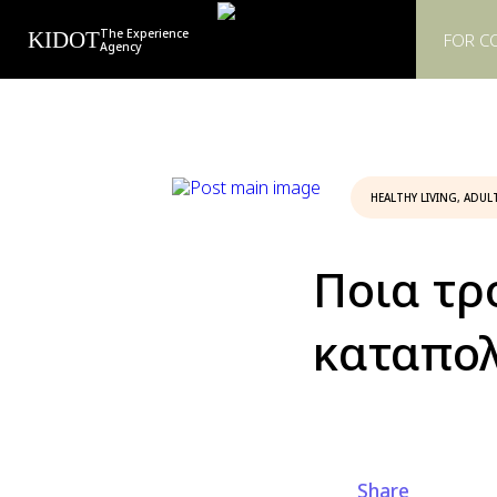
The Experience
KIDOT
FOR C
Agency
HEALTHY LIVING
,
ADULT
Ποια τρ
καταπολ
Share