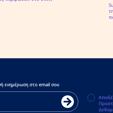
S
τ
π
ή ενημέρωση στο email σου
Αποδέ
Προστ
Δεδομ