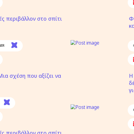
ές περιβάλλον στο σπίτι
Φ
κ
NER
 Μια σχέση που αξίζει να
Η
δ
γ
ές περιβάλλον στο σπίτι