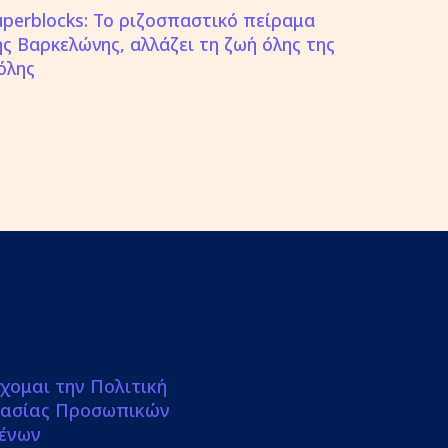
uperblocks: Το ριζοσπαστικό πείραμα
ης Βαρκελώνης, αλλάζει τη ζωή όλης της
όλης
χομαι την Πολιτική
ασίας Προσωπικών
ένων