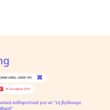
ng
GREEN LIVING
,
GREEN TIPS
05 Οκτωβρίου 2019
υσικά καθαριστικά για να “τη βγάλουμε
αθαρή”