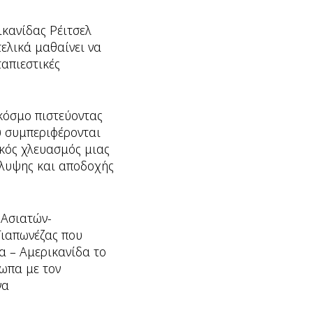
ικανίδας Ρέιτσελ
τελικά μαθαίνει να
ταπιεστικές
 κόσμο πιστεύοντας
υ συμπεριφέρονται
ικός χλευασμός μιας
κάλυψης και αποδοχής
 Ασιατών-
Γιαπωνέζας που
α – Αμερικανίδα το
τωπα με τον
να