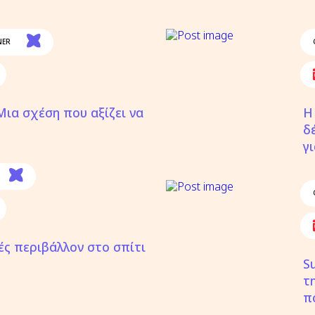
NER
 Μια σχέση που αξίζει να
Η
δ
γ
ές περιβάλλον στο σπίτι
S
τ
π