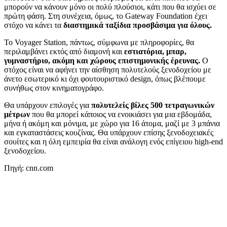
μπορούν να κάνουν μόνο οι πολύ πλούσιοι, κάτι που θα ισχύει σε
πρώτη φάση. Στη συνέχεια, όμως, το Gateway Foundation έχει
στόχο να κάνει τα
διαστημικά ταξίδια προσβάσιμα για όλους.
Το Voyager Station, πάντως, σύμφωνα με πληροφορίες, θα
περιλαμβάνει εκτός από διαμονή και
εστιατόρια, μπαρ,
γυμναστήριο, ακόμη και χώρους επιστημονικής έρευνας.
Ο
στόχος είναι να αφήνει την αίσθηση πολυτελούς ξενοδοχείου με
άνετο εσωτερικό κι όχι φουτουριστικό design, όπως βλέπουμε
συνήθως στον κινηματογράφο.
Θα υπάρχουν επιλογές για
πολυτελείς βίλες 500 τετραγωνικών
μέτρων
που θα μπορεί κάποιος να ενοικιάσει για μια εβδομάδα,
μήνα ή ακόμη και μόνιμα, με χώρο για 16 άτομα, μαζί με 3 μπάνια
και εγκαταστάσεις κουζίνας. Θα υπάρχουν επίσης ξενοδοχειακές
σουίτες και η όλη εμπειρία θα είναι ανάλογη ενός επίγειου high-end
ξενοδοχείου.
Πηγή: cnn.com