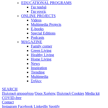
EDUCATIONAL PROGRAMS
Για παιδιά
Για γονείς
ONLINE PROJECTS
Videos
Multimedia Projects
E-books
Special Editions
Podcasts
MAGAZINE
Family corner
Green Living
Healthy Living
Home Living
News
Inspiration
Trending
Multimedia
Στήλες
SEARCH
Πολιτική απορρήτου
Όροι Χρήσης
Πολιτική Cookies
Media kit
COVID-free
Contact
Instagram
Facebook
LinkedIn
Spotify