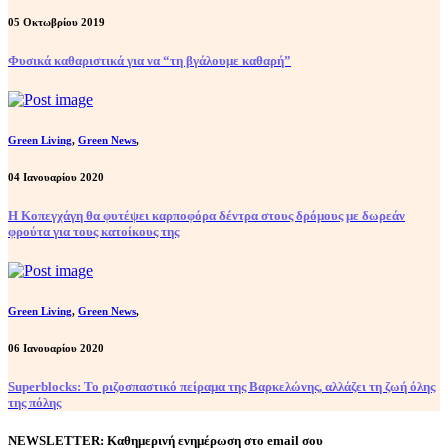
05 Οκτωβρίου 2019
Φυσικά καθαριστικά για να “τη βγάλουμε καθαρή”
Green Living
,
Green News
,
04 Ιανουαρίου 2020
Η Κοπεγχάγη θα φυτέψει καρποφόρα δέντρα στους δρόμους με δωρεάν
φρούτα για τους κατοίκους της
Green Living
,
Green News
,
06 Ιανουαρίου 2020
Superblocks: Το ριζοσπαστικό πείραμα της Βαρκελώνης, αλλάζει τη ζωή όλης
της πόλης
NEWSLETTER: Καθημερινή ενημέρωση στο email σου