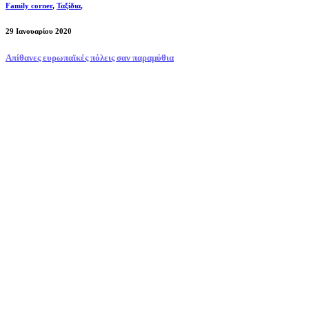
Family corner
,
Ταξίδια
,
29 Ιανουαρίου 2020
Απίθανες ευρωπαϊκές πόλεις σαν παραμύθια