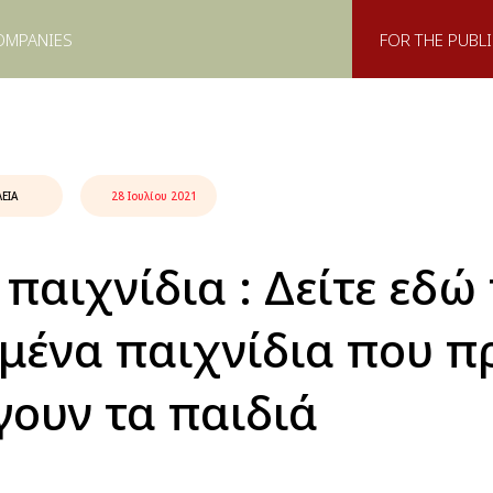
OMPANIES
FOR THE PUBLI
ΕΙΑ
28 Ιουλίου 2021
παιχνίδια : Δείτε εδώ 
μένα παιχνίδια που π
ουν τα παιδιά