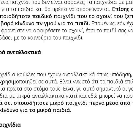
ένα παιχνίδι που δεν είναι ασφαλές; Τα παιχνίδια με μα
 για τα παιδιά και θα πρέπει να αποφεύγονται
. Επίσης 
ποιοδήποτε παιδικό παιχνίδι που το σχοινί του ξε
βαρό κίνδυνο πνιγμού για το παιδί.
Επομένως, εάν έχ
 φροντίστε να αφαιρέσετε το σχοινί, έτσι το παιδί σας ν
άσει με το καινούριο του παιχνίδι.
κρά ανταλλακτικά
ιχνίδια κούκλες που έχουν ανταλλακτικά όπως υπόδηση,
χρησιμοποιηθεί σε αυτά. Είναι γνωστό ότι τα παιδιά επ
ια πρώτα στο στόμα τους. Είναι γι’ αυτό σημαντικό οι γ
δια με μικρά ανταλλακτικά γιατί και εδώ μπορεί να προ
ει ότι οποιοδήποτε μικρό παιχνίδι περνά μέσα από 
κίνδυνο για τα μικρά παιδιά.
αιχνίδια