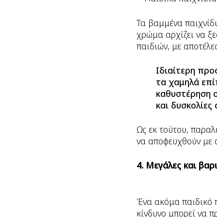
Τα βαμμένα παιχνίδ
χρώμα αρχίζει να ξε
παιδιών, με αποτέλε
Ιδιαίτερη προ
τα χαμηλά επί
καθυστέρηση ο
και δυσκολίες
Ως εκ τούτου, παραλ
να αποφευχθούν με α
4. Μεγάλες και βαρ
Ένα ακόμα παιδικό π
κίνδυνο μπορεί να π