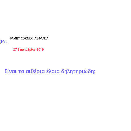
FAMILY CORNER
,
ΑΣΦΆΛΕΙΑ
27 Σεπτεμβρίου 2019
Είναι τα αιθέρια έλαια δηλητηριώδη;