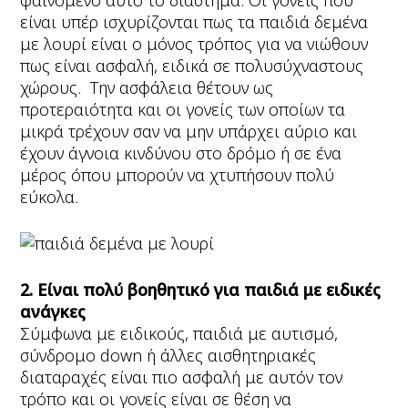
φαινόμενο αυτό το διάστημα. Οι γονείς που
είναι υπέρ ισχυρίζονται πως τα παιδιά δεμένα
με λουρί είναι ο μόνος τρόπος για να νιώθουν
πως είναι ασφαλή, ειδικά σε πολυσύχναστους
χώρους. Την ασφάλεια θέτουν ως
προτεραιότητα και οι γονείς των οποίων τα
μικρά τρέχουν σαν να μην υπάρχει αύριο και
έχουν άγνοια κινδύνου στο δρόμο ή σε ένα
μέρος όπου μπορούν να χτυπήσουν πολύ
εύκολα.
2. Είναι πολύ βοηθητικό για παιδιά με ειδικές
ανάγκες
Σύμφωνα με ειδικούς, παιδιά με αυτισμό,
σύνδρομο down ή άλλες αισθητηριακές
διαταραχές είναι πιο ασφαλή με αυτόν τον
τρόπο και οι γονείς είναι σε θέση να