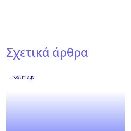
Σχετικά άρθρα