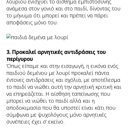
λουριού ενισχύει το αίσθημα εμπιστοσύνης
ανάμεσα στον γονιό και στο παιδί, δίνοντας του
το μήνυμα ότι μπορεί και πρέπει να πάρει
αποφάσεις μόνο του.
3. Προκαλεί αρνητικές αντιδράσεις του
περίγυρου
Όπως είπαμε και στην εισαγωγή, η εικόνα ενός
παιδιού δεμένου με λουρί προκαλεί πάντα
έντονες αντιδράσεις και σχόλια, με αποτέλεσμα
το παιδί να νιώθει αυτή την αρνητική κριτική και
να επηρεάζεται. Η αίσθηση ταπείνωσης που
μπορεί να νιώθει το παιδί αλλά και η
αποδοκιμασία που θα υποστεί είναι κάτι που
σύμφωνα με ψυχολόγους μόνο αρνητικές
συνέπειες έχει σ’ εκείνο.