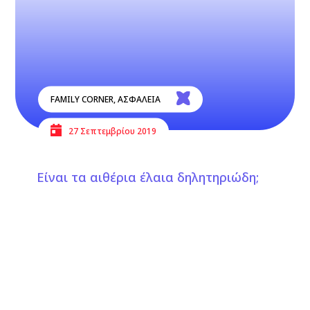
FAMILY CORNER
,
ΑΣΦΑΛΕΙΑ
27 Σεπτεμβρίου 2019
Είναι τα αιθέρια έλαια δηλητηριώδη;