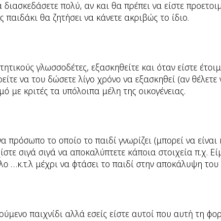
 διασκεδάσετε πολύ, αν και θα πρέπει να είστε προετο
ς παιδάκι θα ζητήσει να κάνετε ακριβώς το ίδιο.
ιτητικούς γλωσσοδέτες, εξασκηθείτε και όταν είστε έτοι
είτε να του δώσετε λίγο χρόνο να εξασκηθεί (αν θέλετε ν
μό με κριτές τα υπόλοιπα μέλη της οικογένειας.
α πρόσωπο το οποίο το παιδί γνωρίζει (μπορεί να είναι 
ίστε σιγά σιγά να αποκαλύπτετε κάποια στοιχεία π.χ. Εί
ο …κ.τ.λ μέχρι να φτάσει το παιδί στην αποκάλυψη του
ούμενο παιχνίδι αλλά εσείς είστε αυτοί που αυτή τη φο