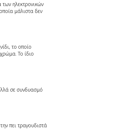
α των ηλεκτρονικών
 οποία μάλιστα δεν
νίδι, το οποίο
χρώμα. Το ίδιο
.
 αλλά σε συνδυασμό
 την πει τραγουδιστά