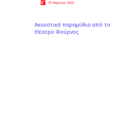
07 Απριλίου 2020
Ακουστικά παραμύθια από το
Θέατρο Φούρνος