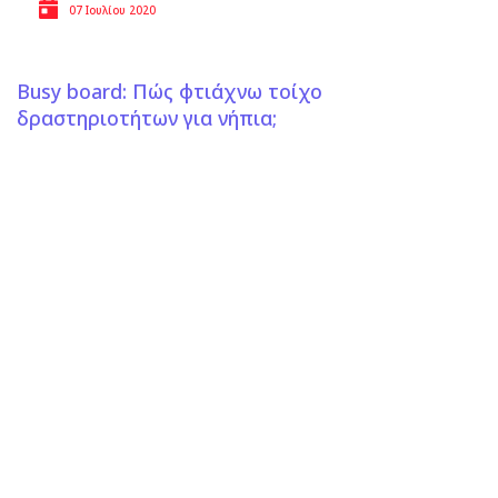
07 Ιουλίου 2020
Busy board: Πώς φτιάχνω τοίχο
δραστηριοτήτων για νήπια;