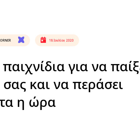
CORNER
18 Ιουλίου 2020
 παιχνίδια για να παίξ
ί σας και να περάσει
τα η ώρα