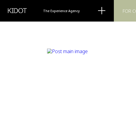
KIDOT
FOR 
The Experience Agency