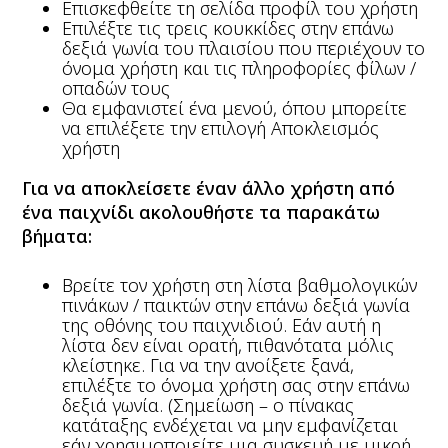
Επισκεφθείτε τη σελίδα προφίλ του χρήστη
Επιλέξτε τις τρεις κουκκίδες στην επάνω
δεξιά γωνία του πλαισίου που περιέχουν το
όνομα χρήστη και τις πληροφορίες φίλων /
οπαδών τους
Θα εμφανιστεί ένα μενού, όπου μπορείτε
να επιλέξετε την επιλογή Αποκλεισμός
χρήστη
Για να αποκλείσετε έναν άλλο χρήστη από
ένα παιχνίδι ακολουθήστε τα παρακάτω
βήματα:
Βρείτε τον χρήστη στη λίστα βαθμολογικών
πινάκων / παικτών στην επάνω δεξιά γωνία
της οθόνης του παιχνιδιού. Εάν αυτή η
λίστα δεν είναι ορατή, πιθανότατα μόλις
κλείστηκε. Για να την ανοίξετε ξανά,
επιλέξτε το όνομα χρήστη σας στην επάνω
δεξιά γωνία. (Σημείωση – ο πίνακας
κατάταξης ενδέχεται να μην εμφανίζεται
εάν χρησιμοποιείτε μια συσκευή με μικρή