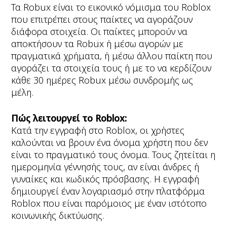
Τα Robux είναι το εικονικό νόμισμα του Roblox
που επιτρέπει στους παίκτες να αγοράζουν
διάφορα στοιχεία. Οι παίκτες μπορούν να
αποκτήσουν τα Robux ή μέσω αγορών με
πραγματικά χρήματα, ή μέσω άλλου παίκτη που
αγοράζει τα στοιχεία τους ή με το να κερδίζουν
κάθε 30 ημέρες Robux μέσω συνδρομής ως
μέλη.
Πώς λειτουργεί το Roblox:
Κατά την εγγραφή στο Roblox, οι χρήστες
καλούνται να βρουν ένα όνομα χρήστη που δεν
είναι το πραγματικό τους όνομα. Τους ζητείται η
ημερομηνία γέννησής τους, αν είναι άνδρες ή
γυναίκες και κωδικός πρόσβασης. Η εγγραφή
δημιουργεί έναν λογαριασμό στην πλατφόρμα
Roblox που είναι παρόμοιος με έναν ιστότοπο
κοινωνικής δικτύωσης.