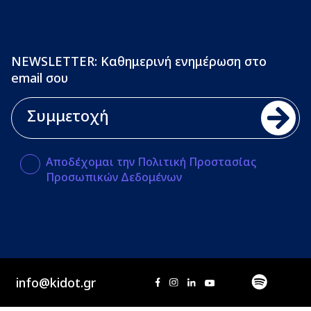
NEWSLETTER: Καθημερινή ενημέρωση στο
email σου
Αποδέχομαι την Πολιτική Προστασίας
Προσωπικών Δεδομένων
info@kidot.gr