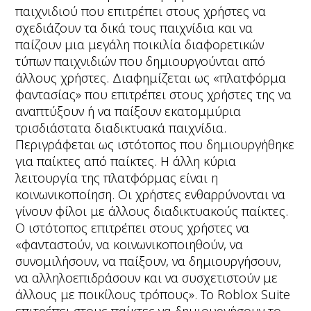
παιχνιδιού που επιτρέπει στους χρήστες να
σχεδιάζουν τα δικά τους παιχνίδια και να
παίζουν μια μεγάλη ποικιλία διαφορετικών
τύπων παιχνιδιών που δημιουργούνται από
άλλους χρήστες. Διαφημίζεται ως «πλατφόρμα
φαντασίας» που επιτρέπει στους χρήστες της να
αναπτύξουν ή να παίξουν εκατομμύρια
τρισδιάστατα διαδικτυακά παιχνίδια.
Περιγράφεται ως ιστότοπος που δημιουργήθηκε
για παίκτες από παίκτες. Η άλλη κύρια
λειτουργία της πλατφόρμας είναι η
κοινωνικοποίηση. Oι χρήστες ενθαρρύνονται να
γίνουν φίλοι με άλλους διαδικτυακούς παίκτες.
Ο ιστότοπος επιτρέπει στους χρήστες να
«φανταστούν, να κοινωνικοποιηθούν, να
συνομιλήσουν, να παίξουν, να δημιουργήσουν,
να αλληλοεπιδράσουν και να συσχετιστούν με
άλλους με ποικίλους τρόπους». Το Roblox Suite