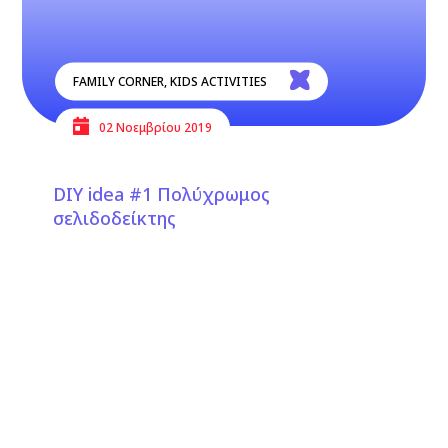
FAMILY CORNER
,
KIDS ACTIVITIES
02 Νοεμβρίου 2019
DIY idea #1 Πολύχρωμος
σελιδοδείκτης