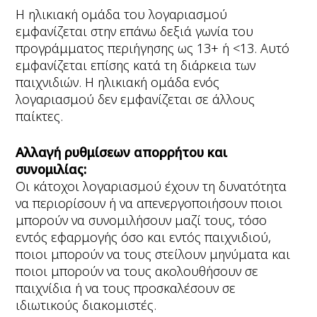
Η ηλικιακή ομάδα του λογαριασμού
εμφανίζεται στην επάνω δεξιά γωνία του
προγράμματος περιήγησης ως 13+ ή <13. Αυτό
εμφανίζεται επίσης κατά τη διάρκεια των
παιχνιδιών. Η ηλικιακή ομάδα ενός
λογαριασμού δεν εμφανίζεται σε άλλους
παίκτες.
Αλλαγή ρυθμίσεων απορρήτου και
συνομιλίας:
Οι κάτοχοι λογαριασμού έχουν τη δυνατότητα
να περιορίσουν ή να απενεργοποιήσουν ποιοι
μπορούν να συνομιλήσουν μαζί τους, τόσο
εντός εφαρμογής όσο και εντός παιχνιδιού,
ποιοι μπορούν να τους στείλουν μηνύματα και
ποιοι μπορούν να τους ακολουθήσουν σε
παιχνίδια ή να τους προσκαλέσουν σε
ιδιωτικούς διακομιστές.