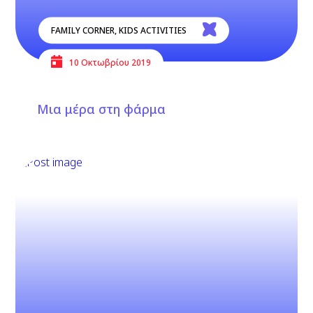
FAMILY CORNER
,
KIDS ACTIVITIES
10 Οκτωβρίου 2019
Μια μέρα στη φάρμα