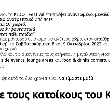
νια, το
KIDOT Festival
επιστρέφει
ανανεωμένο
,
μεγαλύ
πιο ανατρεπτικό
από ποτέ!
KIDOT χωριό,
ρνούν φανταστικά
νται πάλι παιδιά”
νουμε ραντεβού σε ακόμα μεγαλύτερο χώρο, στον
υπαίθρ
ίκη)
, το
Σαββατοκύριακο 8 και 9 Οκτωβρίου 2022
και
ιο χωριό!
λλά και τις οικογένειες τους στήνεται η μεγαλύτερη γιο
side events, lounge areas
και f
ood & drinks corners
,
ις!
λειψε αυτά τα δύο χρόνια είναι
να είμαστε μαζί!
ε τους κατοίκους του 
: