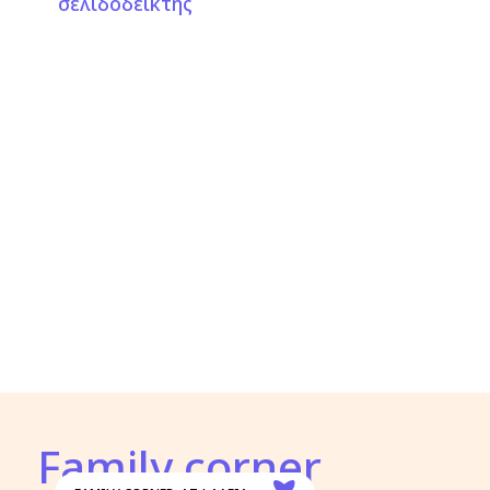
σελιδοδείκτης
Family corner