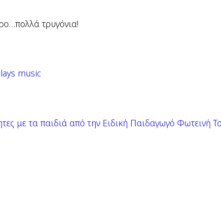
άρο…πολλά τρυγόνια!
lays music
τες με τα παιδιά από την Ειδική Παιδαγωγό Φωτεινή Τ