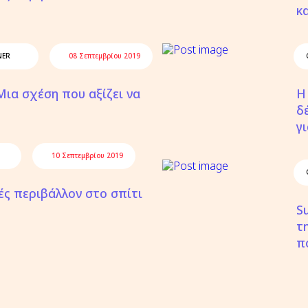
κ
NER
08 Σεπτεμβρίου 2019
 Μια σχέση που αξίζει να
Η
δ
γ
10 Σεπτεμβρίου 2019
ές περιβάλλον στο σπίτι
S
τ
π