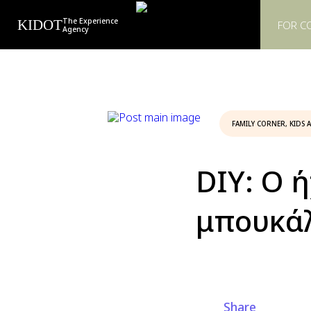
The Experience
KIDOT
FOR C
Agency
FAMILY CORNER
,
KIDS A
DIY: Ο 
μπουκάλ
Share