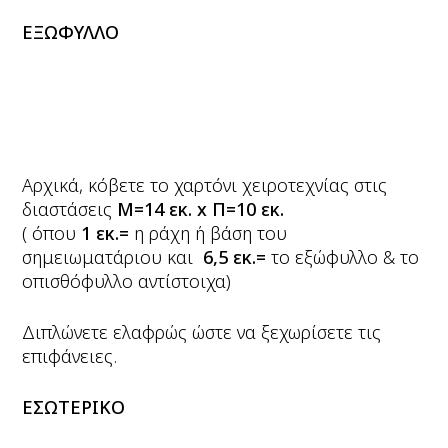
ΕΞΩΦΥΛΛΟ
Αρχικά, κόβετε το χαρτόνι χειροτεχνίας στις
διαστάσεις
Μ=14 εκ.
x Π=10 εκ.
( όπου
1 εκ.=
η ράχη ή βάση του
σημειωματάριου και
6,5 εκ.=
το εξώφυλλο & το
οπισθόφυλλο αντίστοιχα)
Διπλώνετε ελαφρώς ώστε να ξεχωρίσετε τις
επιφάνειες.
ΕΣΩΤΕΡΙΚΟ