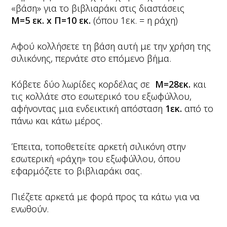
«βάση» για το βιβλιαράκι στις διαστάσεις
Μ=5 εκ.
x Π=10 εκ.
(όπου 1εκ. = η ράχη)
Αφού κολλήσετε τη βάση αυτή με την χρήση της
σιλικόνης, περνάτε στο επόμενο βήμα.
Κόβετε δύο λωρίδες κορδέλας σε
Μ=28εκ.
και
τις κολλάτε στο εσωτερικό του εξωφύλλου,
αφήνοντας μια ενδεικτική απόσταση
1εκ.
από το
πάνω και κάτω μέρος.
Έπειτα, τοποθετείτε αρκετή σιλικόνη στην
εσωτερική «ράχη» του εξωφύλλου, όπου
εφαρμόζετε το βιβλιαράκι σας.
Πιέζετε αρκετά με φορά προς τα κάτω για να
ενωθούν.