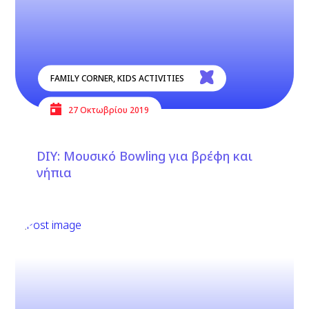
FAMILY CORNER
,
KIDS ACTIVITIES
27 Οκτωβρίου 2019
DIΥ: Μουσικό Bowling για βρέφη και
νήπια