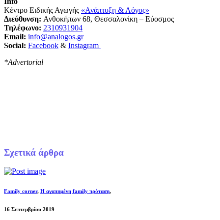
Info
Κέντρο Ειδικής Αγωγής
«Ανάπτυξη & Λόγος»
Διεύθυνση:
Ανθοκήπων 68, Θεσσαλονίκη – Εύοσμος
Τηλέφωνο:
2310931904
Εmail:
info@analogos.gr
Social:
Facebook
&
Instagram
*Advertorial
Σχετικά άρθρα
Family corner
,
Η αγαπημένη family πρόταση
,
16 Σεπτεμβρίου 2019