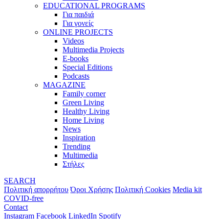
EDUCATIONAL PROGRAMS
Για παιδιά
Για γονείς
ONLINE PROJECTS
Videos
Multimedia Projects
E-books
Special Editions
Podcasts
MAGAZINE
Family corner
Green Living
Healthy Living
Home Living
News
Inspiration
Trending
Multimedia
Στήλες
SEARCH
Πολιτική απορρήτου
Όροι Χρήσης
Πολιτική Cookies
Media kit
COVID-free
Contact
Instagram
Facebook
LinkedIn
Spotify