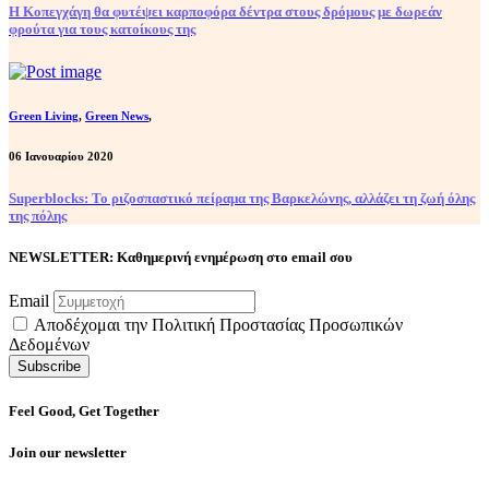
Η Κοπεγχάγη θα φυτέψει καρποφόρα δέντρα στους δρόμους με δωρεάν
φρούτα για τους κατοίκους της
Green Living
,
Green News
,
06 Ιανουαρίου 2020
Superblocks: Το ριζοσπαστικό πείραμα της Βαρκελώνης, αλλάζει τη ζωή όλης
της πόλης
NEWSLETTER: Καθημερινή ενημέρωση στο email σου
Email
Αποδέχομαι την Πολιτική Προστασίας Προσωπικών
Δεδομένων
Feel Good, Get Together
Join our newsletter