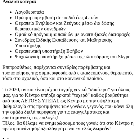
Αναλυτικότερα:
Λογοθεραπεία
Πρώιμη παρέμβαση σε παιδιά έως 4 ετών
Θεραπεία Ενηλίκων και Ζεύγους μέσω δια ζώσης
θεραπευτικών συνεδριών
Ομαδικό πρόγραμμα παιδιών με αναπτυξιακές διαταραχές
Συνεδρίες Ειδικής Εκπαίδευσης και Μαθησιακής
Υποστήριξης
Θεραπευτική υποστήριξη Εφήβων
Ψυχολογική υποστήριξη μέσω της πλατφόρμας του Skype
Επιπροσθέτως, παρέχονται συνεδρίες παρέμβασης και
τροποποίησης της συμπεριφοράς από εκπαιδευμένους θεραπευτές
τόσο στο σχολικό, όσο και στο κοινωνικό πλαίσιο.
Το 2020, αν και είναι μέχρι στιγμής γενικά “ιδιαίτερο” για όλους
μας, για το Κέντρο υπήρξε αρκετά “τυχερό” καθώς βραβεύτηκε
από τους ΑΕΤΟΥΣ ΥΓΕΙΑΣ ως Κέντρο με την υψηλότερη
βαθμολογία στις προτιμήσεις των γονέων, γεγονός, που κάνει όλη
την ομάδα διπλά περήφανη για τις επαγγελματικές και
επιστημονικές της επιλογές!
Τέλος, θα θέλαμε να ενημερώσουμε τους γονείς ότι στο Κέντρο η
πρώτη συνάντηση/ αξιολόγηση είναι εντελώς
δωρεάν
!