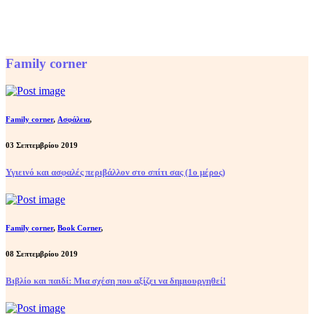
Family corner
Family corner
,
Ασφάλεια
,
03 Σεπτεμβρίου 2019
Υγιεινό και ασφαλές περιβάλλον στο σπίτι σας (1ο μέρος)
Family corner
,
Book Corner
,
08 Σεπτεμβρίου 2019
Βιβλίο και παιδί: Μια σχέση που αξίζει να δημιουργηθεί!