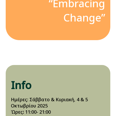
“Embracing
Change”
Info
Ημέρες
: Σάββατο & Κυριακή, 4 & 5
Οκτωβρίου 2025
Ώρες
:
11:00- 21:00