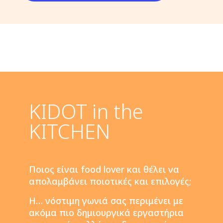
KIDOT in the
KITCHEN
Ποιος είναι food lover και θέλει να
απολαμβάνει ποιοτικές και επιλογές;
Η… νόστιμη γωνιά σας περιμένει με
ακόμα πιο δημιουργικά εργαστήρια