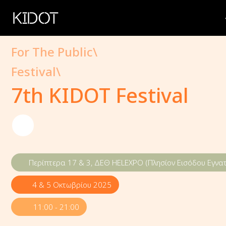
KIDOT
For The Public\
Festival\
7th KIDOT Festival
Περίπτερα 17 & 3, ΔΕΘ HELEXPO (Πλησίον Εισόδου Εγνατ
4 & 5 Οκτωβρίου 2025
11:00 - 21:00