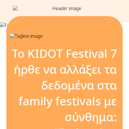
To KIDOT Festival 7
ήρθε να αλλάξει τα
δεδομένα στα
family festivals με
σύνθημα: