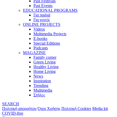
Past Festivals
Past Events
EDUCATIONAL PROGRAMS
Για παιδιά
Για γονείς
ONLINE PROJECTS
Videos
Multimedia Projects
E-books
Special Editions
Podcasts
MAGAZINE
Family corner
Green Living
Healthy Living
Home Living
News
Inspiration
Trending
Multimedia
Στήλες
SEARCH
Πολιτική απορρήτου
Όροι Χρήσης
Πολιτική Cookies
Media kit
COVID-free