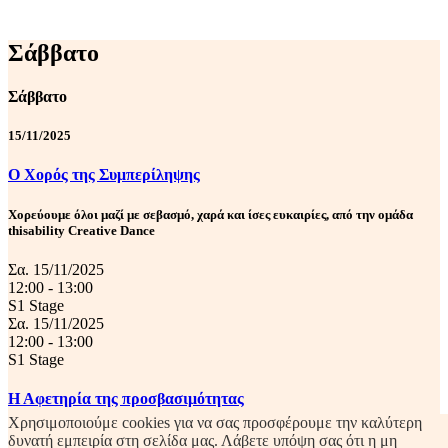
Σάββατο
Σάββατο
15/11/2025
Ο Χορός της Συμπερίληψης
Χορεύουμε όλοι μαζί με σεβασμό, χαρά και ίσες ευκαιρίες, από την ομάδα
thisability Creative Dance
Σα. 15/11/2025
12:00 - 13:00
S1 Stage
Σα. 15/11/2025
12:00 - 13:00
S1 Stage
Η Αφετηρία της προσβασιμότητας
Χρησιμοποιούμε cookies για να σας προσφέρουμε την καλύτερη
Ο Παραολυμπιονίκης Αντώνης Τσαπατάκης μας καλωσορίζει και μας καλεί να
δυνατή εμπειρία στη σελίδα μας. Λάβετε υπόψη σας ότι η μη