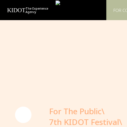
The Experience
KIDOT
FOR C
Agency
For The Public\
7th KIDOT Festival\