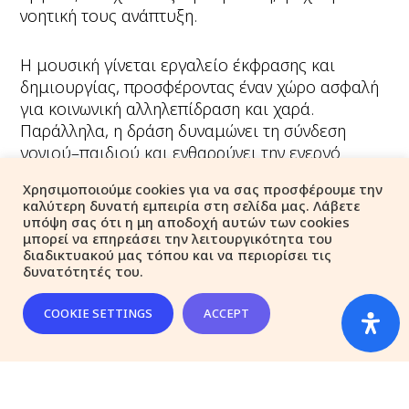
νοητική τους ανάπτυξη.
Η μουσική γίνεται εργαλείο έκφρασης και
δημιουργίας, προσφέροντας έναν χώρο ασφαλή
για κοινωνική αλληλεπίδραση και χαρά.
Παράλληλα, η δράση δυναμώνει τη σύνδεση
γονιού–παιδιού και ενθαρρύνει την ενεργό
συμμετοχή των γονέων στην ανάπτυξη των
Χρησιμοποιούμε cookies για να σας προσφέρουμε την
πρώτων μουσικών δεξιοτήτων και της
καλύτερη δυνατή εμπειρία στη σελίδα μας. Λάβετε
δημιουργικότητας των παιδιών τους.
υπόψη σας ότι η μη αποδοχή αυτών των cookies
μπορεί να επηρεάσει την λειτουργικότητα του
διαδικτυακού μας τόπου και να περιορίσει τις
Sonatal Music Therapy
δυνατότητές του.
COOKIE SETTINGS
ACCEPT
Εισηγήτρια: Ευδοξία Δαβόρα, Βοηθοί: Πιλιτσίδης
Παύλος, Πιλιτσίδου Άννα, Πιλιτσίδου Δέσποινα
Facebook