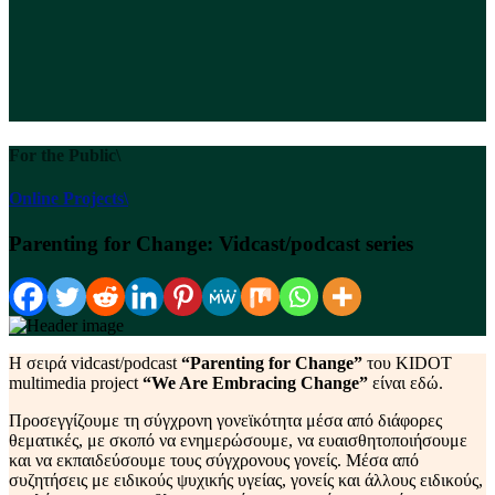
For the Public\
Online Projects\
Parenting for Change: Vidcast/podcast series
Η σειρά vidcast/podcast
“Parenting for Change”
του KIDOT
multimedia project
“We Are Embracing Change”
είναι εδώ.
Προσεγγίζουμε τη σύγχρονη γονεϊκότητα μέσα από διάφορες
θεματικές, με σκοπό να ενημερώσουμε, να ευαισθητοποιήσουμε
και να εκπαιδεύσουμε τους σύγχρονους γονείς. Μέσα από
συζητήσεις με ειδικούς ψυχικής υγείας, γονείς και άλλους ειδικούς,