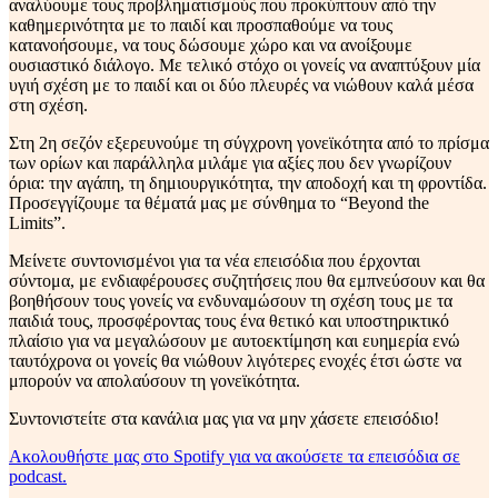
αναλύουμε τους προβληματισμούς που προκύπτουν από την
καθημερινότητα με το παιδί και προσπαθούμε να τους
κατανοήσουμε, να τους δώσουμε χώρο και να ανοίξουμε
ουσιαστικό διάλογο. Με τελικό στόχο οι γονείς να αναπτύξουν μία
υγιή σχέση με το παιδί και οι δύο πλευρές να νιώθουν καλά μέσα
στη σχέση.
Στη 2η σεζόν εξερευνούμε τη σύγχρονη γονεϊκότητα από το πρίσμα
των ορίων και παράλληλα μιλάμε για αξίες που δεν γνωρίζουν
όρια: την αγάπη, τη δημιουργικότητα, την αποδοχή και τη φροντίδα.
Προσεγγίζουμε τα θέματά μας με σύνθημα το “Beyond the
Limits”.
Μείνετε συντονισμένοι για τα νέα επεισόδια που έρχονται
σύντομα, με ενδιαφέρουσες συζητήσεις που θα εμπνεύσουν και θα
βοηθήσουν τους γονείς να ενδυναμώσουν τη σχέση τους με τα
παιδιά τους, προσφέροντας τους ένα θετικό και υποστηρικτικό
πλαίσιο για να μεγαλώσουν με αυτοεκτίμηση και ευημερία ενώ
ταυτόχρονα οι γονείς θα νιώθουν λιγότερες ενοχές έτσι ώστε να
μπορούν να απολαύσουν τη γονεϊκότητα.
Συντονιστείτε στα κανάλια μας για να μην χάσετε επεισόδιο!
Ακολουθήστε μας στο Spotify για να ακούσετε τα επεισόδια σε
podcast.