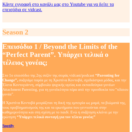
Κάντε εγγραφή στο κανάλι μας στο Youtube για να δείτε τα
επεισόδια σε vidcast.
Season 2
Επεισόδιο 1 / Beyond the Limits of the
“Perfect Parent”. Υπάρχει τελικά ο
τέλειος γονέας;
Στο 1ο επεισόδιο της 2ης σεζόν της σειράς vidcast/podcast
“Parenting for
Change”,
συζητάμε παρέα με τη Χριστίνα Κοντοβά, σχεδιάστρια μόδας, και την
Έλενα Κοντογιάννη, σύμβουλο ψυχικής υγείας και εκπαιδεύτρια γονέων
Attachment Parenting, για τη γονεϊκότητα πέρα από την προσδοκία του “τέλειου
γονέα”.
Η Χριστίνα Κοντοβά
μοιράζεται τη δική της εμπειρία ως μαμά, τα βιώματά της,
τους προβληματισμούς της και τα ερωτήματα που γεννιούνται στην
καθημερινότητα και στη σχέση με το παιδί.
Ενώ η συζήτηση κλείνει με την
ερώτηση
“Υπάρχει τελικά συνταγή για τον τέλειο γονέα;”
Spotify