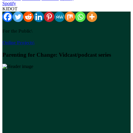
Spotify
KIDOT
For the Public\
Online Projects\
Parenting for Change: Vidcast/podcast series