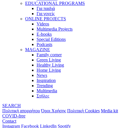
EDUCATIONAL PROGRAMS
Για παιδιά
Για γονείς
ONLINE PROJECTS
Videos
Multimedia Projects
E-books
Special Editions
Podcasts
MAGAZINE
Family corner
Green Living
Healthy Living
Home Living
News
Inspiration
Trending
Multimedia
Στήλες
SEARCH
Πολιτική απορρήτου
Όροι Χρήσης
Πολιτική Cookies
Media kit
COVID-free
Contact
Instagram
Facebook
LinkedIn
Spotify