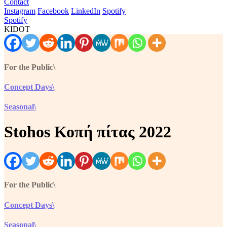
Contact
Instagram
Facebook
LinkedIn
Spotify
Spotify
KIDOT
For the Public\
Concept Days\
Seasonal\
Stohos Κοπή πίτας 2022
For the Public\
Concept Days\
Seasonal\