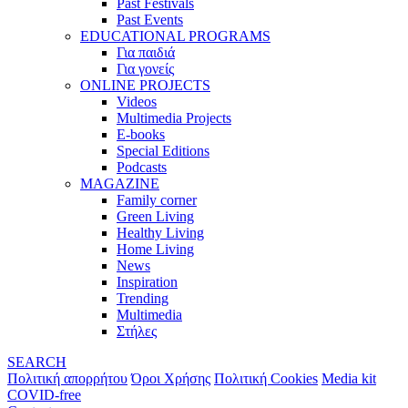
Past Festivals
Past Events
EDUCATIONAL PROGRAMS
Για παιδιά
Για γονείς
ONLINE PROJECTS
Videos
Multimedia Projects
E-books
Special Editions
Podcasts
MAGAZINE
Family corner
Green Living
Healthy Living
Home Living
News
Inspiration
Trending
Multimedia
Στήλες
SEARCH
Πολιτική απορρήτου
Όροι Χρήσης
Πολιτική Cookies
Media kit
COVID-free