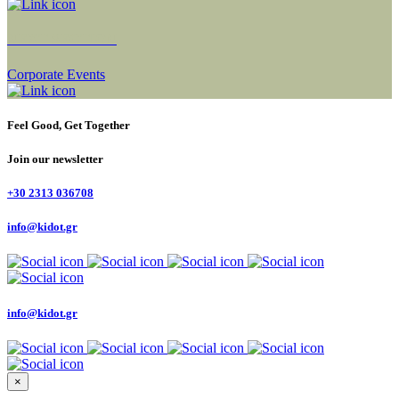
NEXT SECTION
Corporate Events
Feel Good, Get Together
Join our newsletter
+30 2313 036708
info@kidot.gr
info@kidot.gr
×